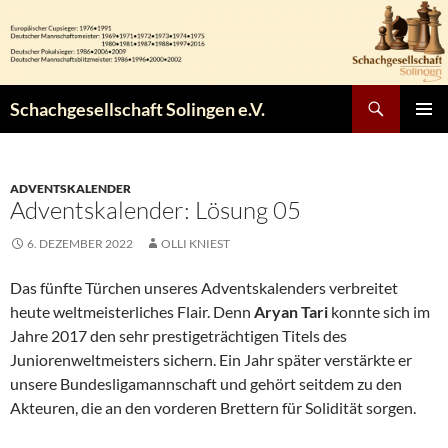
Zum
Inhalt
springen
Suchen
Schachgesellschaft Solingen e.V.
PRIMÄR
MENÜ
ADVENTSKALENDER
Adventskalender: Lösung 05
6. DEZEMBER 2022
OLLI KNIEST
Das fünfte Türchen unseres Adventskalenders verbreitet
heute weltmeisterliches Flair. Denn
Aryan Tari
konnte sich im
Jahre 2017 den sehr prestigeträchtigen Titels des
Juniorenweltmeisters sichern. Ein Jahr später verstärkte er
unsere Bundesligamannschaft und gehört seitdem zu den
Akteuren, die an den vorderen Brettern für Solidität sorgen.