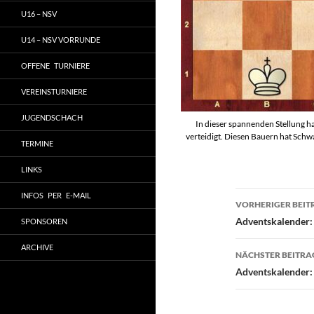
U16 – NSV
U14 – NSV VORRUNDE
OFFENE TURNIERE
VEREINSTURNIERE
JUGENDSCHACH
In dieser spannenden Stellung ha
verteidigt. Diesen Bauern hat Sch
TERMINE
LINKS
Beitragsn
INFOS PER E-MAIL
VORHERIGER BEIT
Adventskalender:
SPONSOREN
ARCHIVE
NÄCHSTER BEITRA
Adventskalender: