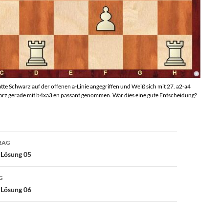
tte Schwarz auf der offenen a-Linie angegriffen und Weiß sich mit 27. a2-a4
warz gerade mit b4xa3 en passant genommen. War dies eine gute Entscheidung?
avigation
RAG
 Lösung 05
G
 Lösung 06