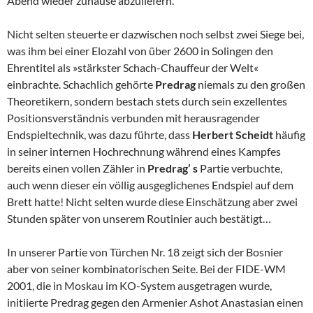
Abend wieder zuhause abzuliefern.
Nicht selten steuerte er dazwischen noch selbst zwei Siege bei,
was ihm bei einer Elozahl von über 2600 in Solingen den
Ehrentitel als »stärkster Schach-Chauffeur der Welt«
einbrachte. Schachlich gehörte
Predrag
niemals zu den großen
Theoretikern, sondern bestach stets durch sein exzellentes
Positionsverständnis verbunden mit herausragender
Endspieltechnik, was dazu führte, dass
Herbert Scheidt
häufig
in seiner internen Hochrechnung während eines Kampfes
bereits einen vollen Zähler in
Predrag’ s
Partie verbuchte,
auch wenn dieser ein völlig ausgeglichenes Endspiel auf dem
Brett hatte! Nicht selten wurde diese Einschätzung aber zwei
Stunden später von unserem Routinier auch bestätigt…
In unserer Partie von Türchen Nr. 18 zeigt sich der Bosnier
aber von seiner kombinatorischen Seite. Bei der FIDE-WM
2001, die in Moskau im KO-System ausgetragen wurde,
initiierte Predrag gegen den Armenier Ashot Anastasian einen