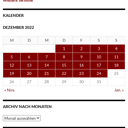
Weitere Termine
KALENDER
DEZEMBER 2022
M
D
M
D
F
S
S
1
2
3
4
5
6
7
8
9
10
11
12
13
14
15
16
17
18
19
20
21
22
23
24
25
26
27
28
29
30
31
« Nov.
Jan. »
ARCHIV NACH MONATEN
Archiv
nach
Monaten