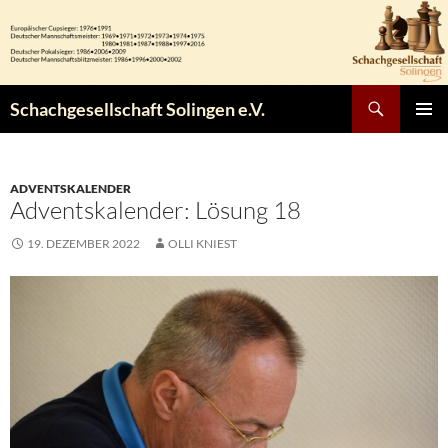
Zum
Inhalt
springen
Suchen
Schachgesellschaft Solingen e.V.
PRIMÄR
MENÜ
ADVENTSKALENDER
Adventskalender: Lösung 18
19. DEZEMBER 2022
OLLI KNIEST