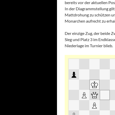
bereits vor der aktuellen P
In der Diagrammstellung gil
Mattdrohung zu schützen un
Monarchen aufrecht zu erhal
Der einzige Zug, der beide Zw
Sieg und Platz 3 im Endklass
Niederlage im Turnier blieb.