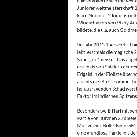
Hari
etablierte sich mit we
Juniorenweltmeisterschaft 
klare Nummer 2 Indiens und fü
Windschatten von Vishy Anan
bildete, die u.a. auch Goldm
Im Jahr 2013 überschritt
Ha
lebt, erstmals die magische
Supergroßmeister. Das abgela
erstmals von Spielern der n
Erigaisi in der Eloliste übe
abseits des Brettes immer für
herausragenden Schachverst
Faktor im indischen Spitzens
Besonders weiß
Hari
mit seh
Partie von Türchen 22 spiele
Motive eine Rolle. Beim GM-T
eine grandiose Partie mit de