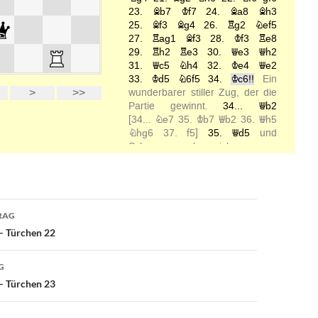
avigation
RAG
– Türchen 22
G
– Türchen 23