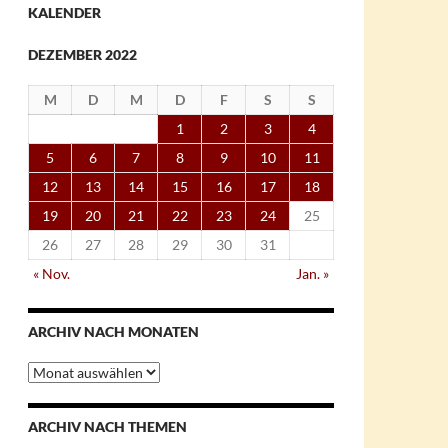
KALENDER
DEZEMBER 2022
M
D
M
D
F
S
S
1
2
3
4
5
6
7
8
9
10
11
12
13
14
15
16
17
18
19
20
21
22
23
24
25
26
27
28
29
30
31
« Nov.
Jan. »
ARCHIV NACH MONATEN
Archiv
nach
Monaten
ARCHIV NACH THEMEN