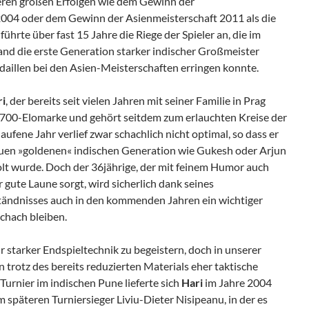
iteren großen Erfolgen wie dem Gewinn der
2004 oder dem Gewinn der Asienmeisterschaft 2011 als die
hrte über fast 15 Jahre die Riege der Spieler an, die im
d die erste Generation starker indischer Großmeister
edaillen bei den Asien-Meisterschaften erringen konnte.
ri
, der bereits seit vielen Jahren mit seiner Familie in Prag
 2700-Elomarke und gehört seitdem zum erlauchten Kreise der
ufene Jahr verlief zwar schachlich nicht optimal, so dass er
euen »goldenen« indischen Generation wie Gukesh oder Arjun
rholt wurde. Doch der 36jährige, der mit feinem Humor auch
 gute Laune sorgt, wird sicherlich dank seines
ändnisses auch in den kommenden Jahren ein wichtiger
chach bleiben.
r starker Endspieltechnik zu begeistern, doch in unserer
n trotz des bereits reduzierten Materials eher taktische
urnier im indischen Pune lieferte sich
Hari
im Jahre 2004
m späteren Turniersieger Liviu-Dieter Nisipeanu, in der es