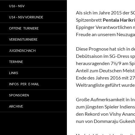
U16 – NSV
Als sich im Jahre 2015 der 
U14 – NSV VORRUNDE
Spitzenbrett
Pentala Harikr
Eppinger Verantwortlichen m
OFFENE TURNIERE
Freude an unserem Neuzuga
VEREINSTURNIERE
Diese Prognose hat sich in d
JUGENDSCHACH
Debütsaison im SG-Dress sp
TERMINE
herausragenden 7½/9 am Spi
Anteil zum Deutschen Meister
LINKS
Ende des Jahres 2016 mit 277
INFOS PER E-MAIL
Weltrangliste geführt wurde
SPONSOREN
Große Aufmerksamkeit in Indi
zum jüngsten Spieler Indien
ARCHIVE
den Rekord von Vishy Anand 
nun von Dommaraju Gukesh 