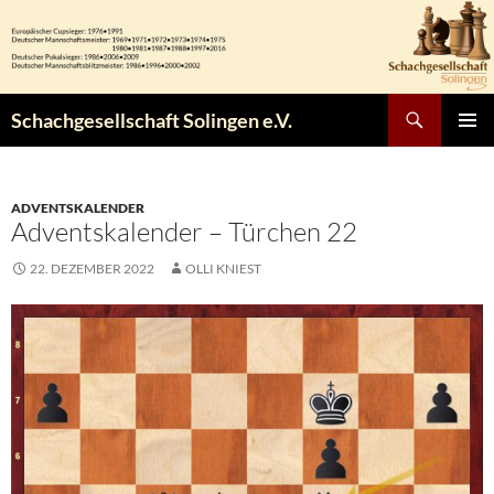
Zum
Inhalt
springen
Suchen
Schachgesellschaft Solingen e.V.
PRIMÄR
MENÜ
ADVENTSKALENDER
Adventskalender – Türchen 22
22. DEZEMBER 2022
OLLI KNIEST