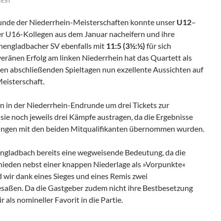
IEST
runde der Niederrhein-Meisterschaften konnte unser
U12
–
er U16-Kollegen aus dem Januar nacheifern und ihre
engladbacher SV ebenfalls mit
11:5 (3½:½)
für sich
eränen Erfolg am linken Niederrhein hat das Quartett als
den abschließenden Spieltagen nun exzellente Aussichten auf
eisterschaft.
 in der Niederrhein-Endrunde um drei Tickets zur
ie noch jeweils drei Kämpfe austragen, da die Ergebnisse
ngen mit den beiden Mitqualifikanten übernommen wurden.
engladbach bereits eine wegweisende Bedeutung, da die
ieden nebst einer knappen Niederlage als »Vorpunkte«
 wir dank eines Sieges und eines Remis zwei
aßen. Da die Gastgeber zudem nicht ihre Bestbesetzung
r als nomineller Favorit in die Partie.