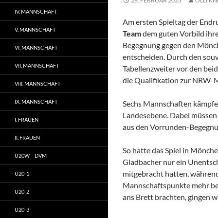
26. FEBRUAR 2023
OLLI KN
IV. MANNSCHAFT
Am ersten Spieltag der End
V. MANNSCHAFT
Team
dem guten Vorbild ihr
Begegnung gegen den Mönch
VI. MANNSCHAFT
entscheiden. Durch den souv
VII. MANNSCHAFT
Tabellenzweiter vor den bei
die Qualifikation zur NRW-M
VIII. MANNSCHAFT
IX. MANNSCHAFT
Sechs Mannschaften kämpfen
Landesebene. Dabei müssen s
I. FRAUEN
aus den Vorrunden-Begegnu
II. FRAUEN
So hatte das Spiel in Mönch
U20W – DVM
Gladbacher nur ein Unentsch
mitgebracht hatten, während
U20-1
Mannschaftspunkte mehr bes
U20-2
ans Brett brachten, gingen wi
U20-3