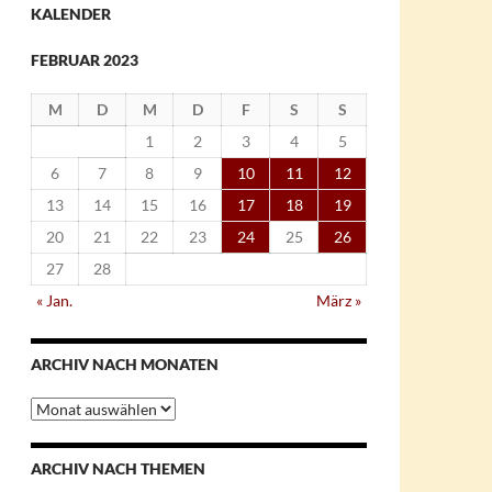
KALENDER
FEBRUAR 2023
M
D
M
D
F
S
S
1
2
3
4
5
6
7
8
9
10
11
12
13
14
15
16
17
18
19
20
21
22
23
24
25
26
27
28
« Jan.
März »
ARCHIV NACH MONATEN
Archiv
nach
Monaten
ARCHIV NACH THEMEN