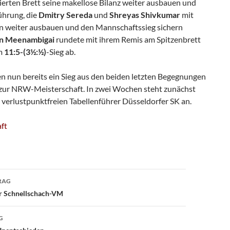
erten Brett seine makellose Bilanz weiter ausbauen und
Führung, die
Dmitry Sereda
und
Shreyas Shivkumar
mit
en weiter ausbauen und den Mannschaftssieg sichern
an Meenambigai
rundete mit ihrem Remis am Spitzenbrett
um
11:5-(3½:½)
-Sieg ab.
en nun bereits ein Sieg aus den beiden letzten Begegnungen
on zur NRW-Meisterschaft. In zwei Wochen steht zunächst
 verlustpunktfreien Tabellenführer Düsseldorfer SK an.
ft
avigation
RAG
er Schnellschach-VM
G