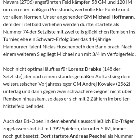
Navara (2706) angeführten Feld kämpfen 58 GM und 120 IM
um den eher mäßigen Preisfonds, wertvolle Elo-Punkte und
vor allem Normen. Unser angehender
GM Michael Hoffmann
,
dem der Titel bald verliehen werden dürfte, startete als
Nummer 74 der Setzliste mit zwei teils glücklichen Remisen ins
Turnier, ehe ein Schwarz-Erfolg über das 14-jährige
Hamburger Talent Niclas Huschenbeth den Bann brach. Nach
einem weiteren Sieg liegt Michael nun mit 3/4 im Verfolgerfeld.
Noch nicht optimal läuft es für
Lorenz Drabke
(148 der
Setzliste), der nach einem standesgemäßen Auftaktsieg dem
weissrussischen Vorjahressieger GM Andrej Kovalev (2562)
unterlag und dann gegen zwei schwächere Gegner nicht über
Remisen hinauskam, so dass er sich mit 2 Zählern im breiten
Mittelfeld befindet.
Auch das B1-Open, in dem ebenfalls ausschließlich Elo-Träger
zugelassen sind, ist mit 392 Spielern, darunter 5 IM, immer
noch gut besetzt. Dort startete
Andreas Peschel
als Nummer