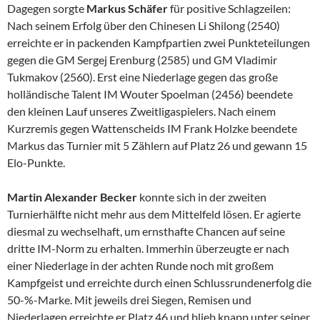
Dagegen sorgte
Markus Schäfer
für positive Schlagzeilen:
Nach seinem Erfolg über den Chinesen Li Shilong (2540)
erreichte er in packenden Kampfpartien zwei Punkteteilungen
gegen die GM Sergej Erenburg (2585) und GM Vladimir
Tukmakov (2560). Erst eine Niederlage gegen das große
holländische Talent IM Wouter Spoelman (2456) beendete
den kleinen Lauf unseres Zweitligaspielers. Nach einem
Kurzremis gegen Wattenscheids IM Frank Holzke beendete
Markus das Turnier mit 5 Zählern auf Platz 26 und gewann 15
Elo-Punkte.
Martin Alexander Becker
konnte sich in der zweiten
Turnierhälfte nicht mehr aus dem Mittelfeld lösen. Er agierte
diesmal zu wechselhaft, um ernsthafte Chancen auf seine
dritte IM-Norm zu erhalten. Immerhin überzeugte er nach
einer Niederlage in der achten Runde noch mit großem
Kampfgeist und erreichte durch einen Schlussrundenerfolg die
50-%-Marke. Mit jeweils drei Siegen, Remisen und
Niederlagen erreichte er Platz 46 und blieb knapp unter seiner