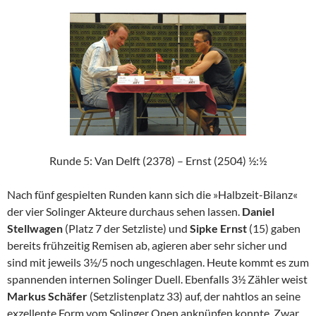
Runde 5: Van Delft (2378) – Ernst (2504) ½:½
Nach fünf gespielten Runden kann sich die »Halbzeit-Bilanz«
der vier Solinger Akteure durchaus sehen lassen.
Daniel
Stellwagen
(Platz 7 der Setzliste) und
Sipke Ernst
(15) gaben
bereits frühzeitig Remisen ab, agieren aber sehr sicher und
sind mit jeweils 3½/5 noch ungeschlagen. Heute kommt es zum
spannenden internen Solinger Duell. Ebenfalls 3½ Zähler weist
Markus Schäfer
(Setzlistenplatz 33) auf, der nahtlos an seine
exzellente Form vom Solinger Open anknüpfen konnte. Zwar