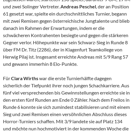
und zwei Solinger Vertreter.
Andreas Peschel
, der an Position
61 gesetzt war, spielte ein durchschnittliches Turnier, begann
mit zwei Remisen gegen österreichische Jungtalente und blieb
danach im Rahmen der Erwartungen, indem er die
schwächeren Kontrahenten besiegte und gegen die stärkeren
Gegner verlor. Höhepunkte war sein Schwarz-Sieg in Runde 8
über FM Dr. Titz (2286), der in Klagenfurt Teamkollege von
Herwig Pilaj ist. Insgesamt erreichte Andreas mit 5/9 Rang 57
und gewann immerhin 8 Elo-Punkte.
Für
Clara Wirths
war die erste Turnierhälfte dagegen
sicherlich der Tiefpunkt ihrer noch jungen Schachkarriere. Aus
fünf viel versprechenden bis Gewinnstellungen erreichte sie in
den ersten fünf Runden am Ende 0 Zähler. Nach dem Freilos in
Runde 6 konnte sie sich zumindest stabilisieren und mit einem
Sieg und zwei Remisen einen versöhnlichen Abschluss dieses
Horror-Turniers schaffen. Mit 3/9 landete sie auf Platz 134
und möchte nun hochmotiviert in der kommenden Woche die