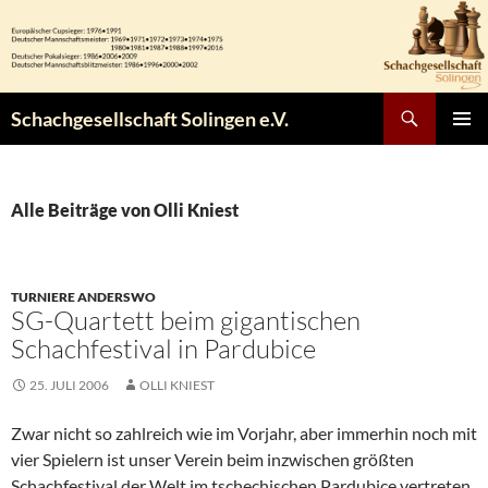
Zum
Inhalt
springen
Suchen
Schachgesellschaft Solingen e.V.
PRIMÄR
MENÜ
Alle Beiträge von Olli Kniest
TURNIERE ANDERSWO
SG-Quartett beim gigantischen
Schachfestival in Pardubice
25. JULI 2006
OLLI KNIEST
Zwar nicht so zahlreich wie im Vorjahr, aber immerhin noch mit
vier Spielern ist unser Verein beim inzwischen größten
Schachfestival der Welt im tschechischen Pardubice vertreten,