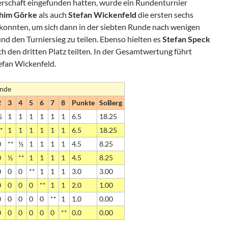
rschaft eingefunden hatten, wurde ein Rundenturnier
him Görke
als auch
Stefan Wickenfeld
die ersten sechs
n konnten, um sich dann in der siebten Runde nach wenigen
nd den Turniersieg zu teilen. Ebenso hielten es
Stefan Speck
ch den dritten Platz teilten. In der Gesamtwertung führt
efan Wickenfeld.
unde
2
3
4
5
6
7
8
Punkte
SoBerg
½
1
1
1
1
1
1
6.5
18.25
*
1
1
1
1
1
1
6.5
18.25
0
**
½
1
1
1
1
4.5
8.25
0
½
**
1
1
1
1
4.5
8.25
0
0
0
**
1
1
1
3.0
3.00
0
0
0
0
**
1
1
2.0
1.00
0
0
0
0
0
**
1
1.0
0.00
0
0
0
0
0
0
**
0.0
0.00