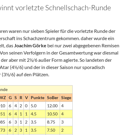
innt vorletzte Schnellschach-Runde
en waren nur sieben Spieler für die vorletzte Runde der
erschaft ins Schachzentrum gekommen. daher wurde ein
lt, das
Joachim Görke
bei nur zwei abgegebenen Remisen
. Von seinen Verfolgern in der Gesamtwertung war diesmal
der aber mit 2½/6 außer Form agierte. So landeten der
tar (4½/6) und der in dieser Saison nur sporadisch
r
(3½/6) auf den Plätzen.
Runde
WZ
G
S
R
V
Punkte
SoBer
Siege
010
6
4
2
0
5.0
12.00
4
851
6
4
1
1
4.5
10.50
4
085
6
3
1
2
3.5
8.75
3
773
6
2
3
1
3.5
7.50
2