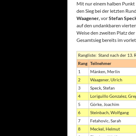
Mit nur einem halben Punkt 
den Sieg bei der letzten Ru
Waagener,
vor
Stefan Spec
auf den undankbaren vierten 
Weise den zweiten Platz de
Gesamtsieg bereits im vorletz
Rangliste: Stand nach der 13.
Rang
Teilnehmer
1
Mänken, Merlin
2
Waagener, Ulrich
3
Speck, Stefan
4
Loriguillo Gonzalez, Gre
5
Görke, Joachim
6
Steinbach, Wolfgang
7
Fetahovic, Sarah
8
Meckel, Helmut