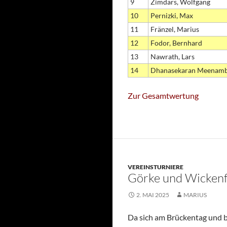
9
Zimdars, Wolfgang
10
Pernizki, Max
11
Fränzel, Marius
12
Fodor, Bernhard
13
Nawrath, Lars
14
Dhanasekaran Meenambi
Zur Gesamtwertung
VEREINSTURNIERE
Görke und Wickenf
2. MAI 2025
MARIUS
Da sich am Brückentag und b