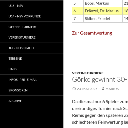
5
Boos, Markus
2
U16 – NSV
6
Fränzel, Dr. Marius
1
U14 – NSV VORRUNDE
7
Skiber, Friedel
1
OFFENE TURNIERE
Zur Gesamtwertung
VEREINSTURNIERE
JUGENDSCHACH
TERMINE
LINKS
VEREINSTURNIERE
Görke gewinnt 30-
INFOS PER E-MAIL
23. MAI 2025
MARIUS
SPONSOREN
Da diesmal nur 6 Spieler zu
ARCHIVE
dreirundiges Turnier nach S
Remis gegen den späteren 
schlechteren Feinwertung l