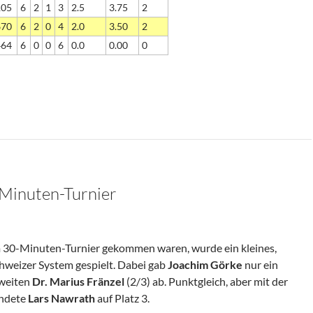
105
6
2
1
3
2.5
3.75
2
670
6
2
0
4
2.0
3.50
2
464
6
0
0
6
0.0
0.00
0
Minuten-Turnier
m 30-Minuten-Turnier gekommen waren, wurde ein kleines,
chweizer System gespielt. Dabei gab
Joachim Görke
nur ein
Zweiten
Dr. Marius Fränzel
(2/3) ab. Punktgleich, aber mit der
andete
Lars Nawrath
auf Platz 3.