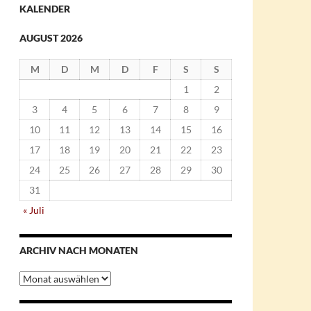
KALENDER
AUGUST 2026
M
D
M
D
F
S
S
1
2
3
4
5
6
7
8
9
10
11
12
13
14
15
16
17
18
19
20
21
22
23
24
25
26
27
28
29
30
31
« Juli
ARCHIV NACH MONATEN
Archiv
nach
Monaten