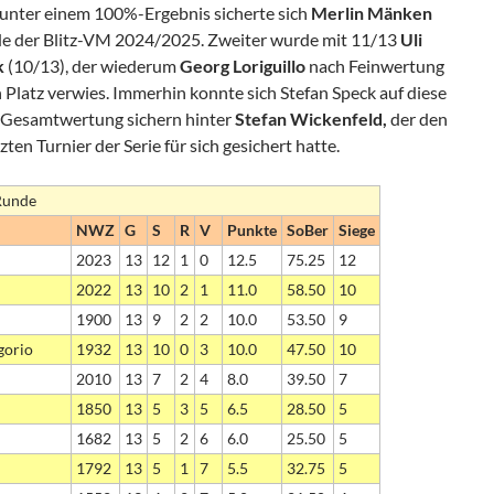
unter einem 100%-Ergebnis sicherte sich
Merlin Mänken
nde der Blitz-VM 2024/2025. Zweiter wurde mit 11/13
Uli
k
(10/13), der wiederum
Georg Loriguillo
nach Feinwertung
Platz verwies. Immerhin konnte sich Stefan Speck auf diese
r Gesamtwertung sichern hinter
Stefan Wickenfeld,
der den
ten Turnier der Serie für sich gesichert hatte.
 Runde
NWZ
G
S
R
V
Punkte
SoBer
Siege
2023
13
12
1
0
12.5
75.25
12
2022
13
10
2
1
11.0
58.50
10
1900
13
9
2
2
10.0
53.50
9
gorio
1932
13
10
0
3
10.0
47.50
10
2010
13
7
2
4
8.0
39.50
7
1850
13
5
3
5
6.5
28.50
5
1682
13
5
2
6
6.0
25.50
5
1792
13
5
1
7
5.5
32.75
5