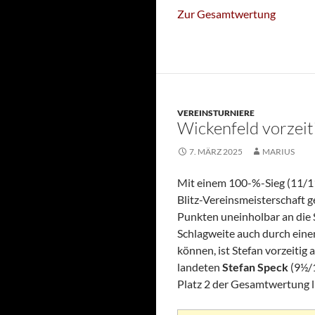
Zur Gesamtwertung
VEREINSTURNIERE
Wickenfeld vorzeit
7. MÄRZ 2025
MARIUS
Mit einem 100-%-Sieg (11/1
Blitz-Vereinsmeisterschaft g
Punkten uneinholbar an die S
Schlagweite auch durch einen
können, ist Stefan vorzeitig
landeten
Stefan Speck
(9½/
Platz 2 der Gesamtwertung li