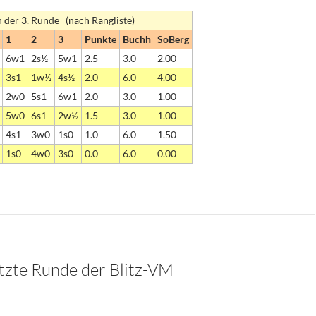
h der 3. Runde (nach Rangliste)
1
2
3
Punkte
Buchh
SoBerg
6w1
2s½
5w1
2.5
3.0
2.00
3s1
1w½
4s½
2.0
6.0
4.00
2w0
5s1
6w1
2.0
3.0
1.00
5w0
6s1
2w½
1.5
3.0
1.00
4s1
3w0
1s0
1.0
6.0
1.50
1s0
4w0
3s0
0.0
6.0
0.00
tzte Runde der Blitz-VM