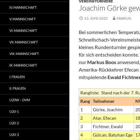
VEREINSTURNIERE
Joachim Görke gew
IV. MANNSCHAFT
13. JUNI 2025
MARIUS
V. MANNSCHAFT
VI. MANNSCHAFT
Bei sommerlichen Temperatur
Schnellschach-Vereinsmeist
VII. MANNSCHAFT
kleines Rundenturnier gespie
VIII. MANNSCHAFT
für sich entscheiden konnte
nur
Markus Boos
anwesend, 
IX. MANNSCHAFT
Amerika-Rückkehrer Efecan A
mitspielende
Ewald Fichtne
I. FRAUEN
II. FRAUEN
Rangliste: Stand nach der 7. 
U20W – DVM
Rang
Teilnehmer
N
1
Görke, Joachim
2
U20-1
2
Atar, Efecan
1
U20-2
3
Fichtner, Ewald
2
4
Gülcan, Batuhan Ege
1
U20-3