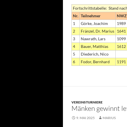
Fortschrittstabelle: Stand nac
Nr.
Teilnehmer
NWZ
1
Görke, Joachim
1989
2
Fränzel, Dr. Marius
1641
3
Nawrath, Lars
1099
4
Bauer, Matthias
1612
5
Diederich, Nico
6
Fodor, Bernhard
1191
VEREINSTURNIERE
Mänken gewinnt le
9. MAI 2025
MARIUS