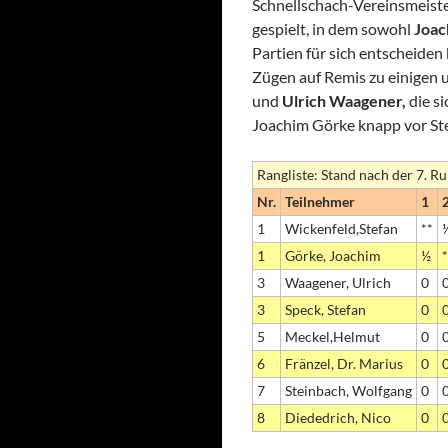
Schnellschach-Vereinsmeiste
gespielt, in dem sowohl
Joac
Partien für sich entscheide
Zügen auf Remis zu einigen u
und
Ulrich Waagener,
die si
Joachim Görke knapp vor St
Rangliste: Stand nach der 7. R
Nr.
Teilnehmer
1
1
Wickenfeld,Stefan
**
1
Görke, Joachim
½
*
3
Waagener, Ulrich
0
3
Speck, Stefan
0
5
Meckel,Helmut
0
6
Fränzel, Dr. Marius
0
7
Steinbach, Wolfgang
0
8
Diededrich, Nico
0