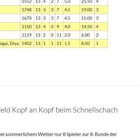
1552
13
4
2
7
5.0
21.50
4
1748
13
3
3
7
4.5
19.00
3
1670
13
3
3
7
4.5
15.00
3
1150
13
4
0
9
4.0
14.50
4
1119
13
2
0
11
2.0
6.00
2
gai, Diya
1402
13
1
1
11
1.5
8.50
1
eld Kopf an Kopf beim Schnellschach
ei sommerlichem Wetter nur 8 Spieler zur 8. Runde der