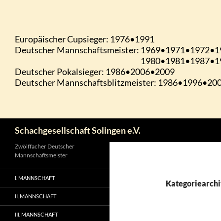
Zum
Inhalt
springen
Suchen
Schachgesellschaft Solingen e.V.
Zwölffacher Deutscher
Mannschaftsmeister
I. MANNSCHAFT
Kategoriearchi
II. MANNSCHAFT
III. MANNSCHAFT