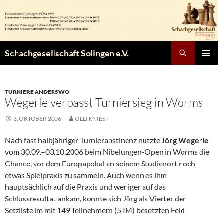
Zum
Inhalt
springen
Suchen
Schachgesellschaft Solingen e.V.
PRIMÄR
MENÜ
TURNIERE ANDERSWO
Wegerle verpasst Turniersieg in Worms
3. OKTOBER 2006
OLLI KNIEST
Nach fast halbjähriger Turnierabstinenz nutzte
Jörg Wegerle
vom 30.09.–03.10.2006 beim Nibelungen-Open in Worms die
Chance, vor dem Europapokal an seinem Studienort noch
etwas Spielpraxis zu sammeln. Auch wenn es ihm
hauptsächlich auf die Praxis und weniger auf das
Schlussresultat ankam, konnte sich Jörg als Vierter der
Setzliste im mit 149 Teilnehmern (5 IM) besetzten Feld