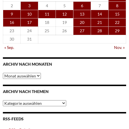
2
3
4
5
6
7
8
9
10
11
12
13
14
15
16
17
18
19
20
21
22
23
24
25
26
27
28
29
30
31
« Sep.
Nov. »
ARCHIV NACH MONATEN
Archiv
nach
Monaten
ARCHIV NACH THEMEN
Archiv
nach
Themen
RSS-FEEDS