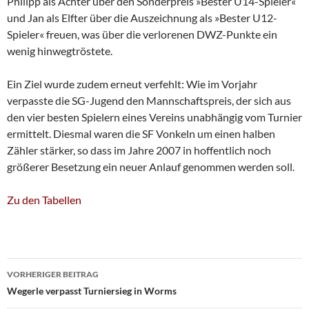
Philipp als Achter über den Sonderpreis »Bester U14-Spieler«
und Jan als Elfter über die Auszeichnung als »Bester U12-
Spieler« freuen, was über die verlorenen DWZ-Punkte ein
wenig hinwegtröstete.
Ein Ziel wurde zudem erneut verfehlt: Wie im Vorjahr
verpasste die SG-Jugend den Mannschaftspreis, der sich aus
den vier besten Spielern eines Vereins unabhängig vom Turnier
ermittelt. Diesmal waren die SF Vonkeln um einen halben
Zähler stärker, so dass im Jahre 2007 in hoffentlich noch
größerer Besetzung ein neuer Anlauf genommen werden soll.
Zu den Tabellen
Beitragsnavigation
VORHERIGER BEITRAG
Wegerle verpasst Turniersieg in Worms