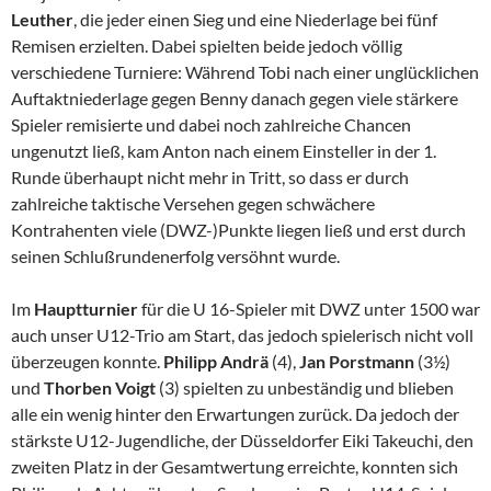
Leuther
, die jeder einen Sieg und eine Niederlage bei fünf
Remisen erzielten. Dabei spielten beide jedoch völlig
verschiedene Turniere: Während Tobi nach einer unglücklichen
Auftaktniederlage gegen Benny danach gegen viele stärkere
Spieler remisierte und dabei noch zahlreiche Chancen
ungenutzt ließ, kam Anton nach einem Einsteller in der 1.
Runde überhaupt nicht mehr in Tritt, so dass er durch
zahlreiche taktische Versehen gegen schwächere
Kontrahenten viele (DWZ-)Punkte liegen ließ und erst durch
seinen Schlußrundenerfolg versöhnt wurde.
Im
Hauptturnier
für die U 16-Spieler mit DWZ unter 1500 war
auch unser U12-Trio am Start, das jedoch spielerisch nicht voll
überzeugen konnte.
Philipp Andrä
(4),
Jan Porstmann
(3½)
und
Thorben Voigt
(3) spielten zu unbeständig und blieben
alle ein wenig hinter den Erwartungen zurück. Da jedoch der
stärkste U12-Jugendliche, der Düsseldorfer Eiki Takeuchi, den
zweiten Platz in der Gesamtwertung erreichte, konnten sich