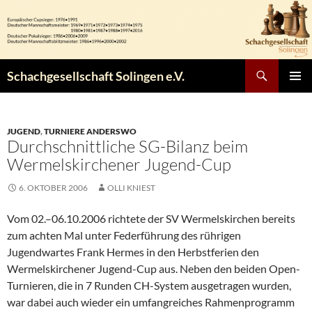
Zum
Inhalt
springen
Suchen
Schachgesellschaft Solingen e.V.
PRIMÄR
MENÜ
JUGEND
,
TURNIERE ANDERSWO
Durchschnittliche SG-Bilanz beim
Wermelskirchener Jugend-Cup
6. OKTOBER 2006
OLLI KNIEST
Vom 02.–06.10.2006 richtete der SV Wermelskirchen bereits
zum achten Mal unter Federführung des rührigen
Jugendwartes Frank Hermes in den Herbstferien den
Wermelskirchener Jugend-Cup aus. Neben den beiden Open-
Turnieren, die in 7 Runden CH-System ausgetragen wurden,
war dabei auch wieder ein umfangreiches Rahmenprogramm