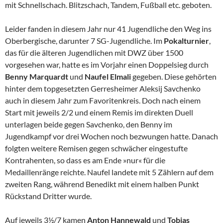
mit Schnellschach. Blitzschach, Tandem, Fußball etc. geboten.
Leider fanden in diesem Jahr nur 41 Jugendliche den Weg ins
Oberbergische, darunter 7 SG-Jugendliche. Im
Pokalturnier
,
das für die älteren Jugendlichen mit DWZ über 1500
vorgesehen war, hatte es im Vorjahr einen Doppelsieg durch
Benny Marquardt
und
Naufel Elmali
gegeben. Diese gehörten
hinter dem topgesetzten Gerresheimer Aleksij Savchenko
auch in diesem Jahr zum Favoritenkreis. Doch nach einem
Start mit jeweils 2/2 und einem Remis im direkten Duell
unterlagen beide gegen Savchenko, den Benny im
Jugendkampf vor drei Wochen noch bezwungen hatte. Danach
folgten weitere Remisen gegen schwächer eingestufte
Kontrahenten, so dass es am Ende »nur« für die
Medaillenränge reichte. Naufel landete mit 5 Zählern auf dem
zweiten Rang, während Benedikt mit einem halben Punkt
Rückstand Dritter wurde.
Auf jeweils 3½/7 kamen
Anton Hannewald
und
Tobias