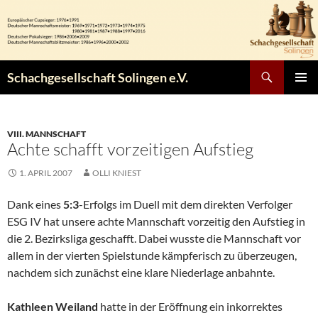
Zum
Inhalt
springen
Suchen
Schachgesellschaft Solingen e.V.
PRIMÄR
MENÜ
VIII. MANNSCHAFT
Achte schafft vorzeitigen Aufstieg
1. APRIL 2007
OLLI KNIEST
Dank eines
5:3
-Erfolgs im Duell mit dem direkten Verfolger
ESG IV hat unsere achte Mannschaft vorzeitig den Aufstieg in
die 2. Bezirksliga geschafft. Dabei wusste die Mannschaft vor
allem in der vierten Spielstunde kämpferisch zu überzeugen,
nachdem sich zunächst eine klare Niederlage anbahnte.
Kathleen Weiland
hatte in der Eröffnung ein inkorrektes