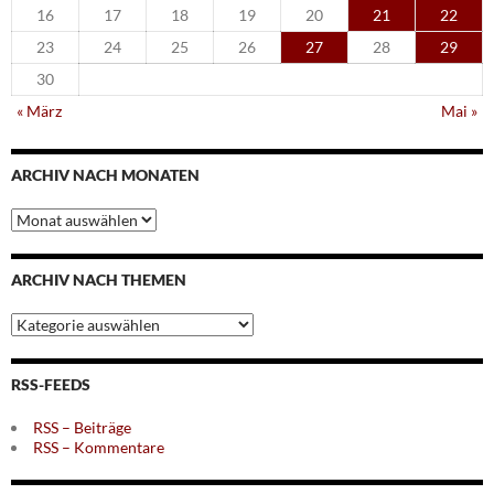
16
17
18
19
20
21
22
23
24
25
26
27
28
29
30
« März
Mai »
ARCHIV NACH MONATEN
Archiv
nach
Monaten
ARCHIV NACH THEMEN
Archiv
nach
Themen
RSS-FEEDS
RSS – Beiträge
RSS – Kommentare