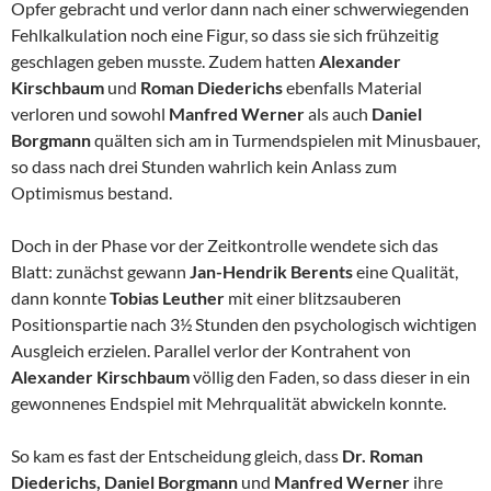
Opfer gebracht und verlor dann nach einer schwerwiegenden
Fehlkalkulation noch eine Figur, so dass sie sich frühzeitig
geschlagen geben musste. Zudem hatten
Alexander
Kirschbaum
und
Roman Diederichs
ebenfalls Material
verloren und sowohl
Manfred Werner
als auch
Daniel
Borgmann
quälten sich am in Turmendspielen mit Minusbauer,
so dass nach drei Stunden wahrlich kein Anlass zum
Optimismus bestand.
Doch in der Phase vor der Zeitkontrolle wendete sich das
Blatt: zunächst gewann
Jan-Hendrik Berents
eine Qualität,
dann konnte
Tobias Leuther
mit einer blitzsauberen
Positionspartie nach 3½ Stunden den psychologisch wichtigen
Ausgleich erzielen. Parallel verlor der Kontrahent von
Alexander Kirschbaum
völlig den Faden, so dass dieser in ein
gewonnenes Endspiel mit Mehrqualität abwickeln konnte.
So kam es fast der Entscheidung gleich, dass
Dr. Roman
Diederichs,
Daniel Borgmann
und
Manfred Werner
ihre