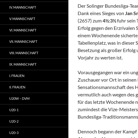
Der Solinger Bundesliga-Te
IV. MANNSCHAFT
Dank eines Sieges von
Jan S
V. MANNSCHAFT
(2657) zum
4½:3½
fuhr sein 
Erfolg gegen den Erzrivalen 
VI. MANNSCHAFT
einem Wochenende sicherte i
VII. MANNSCHAFT
Tabellenplatz, was in dieser
Besetzung als großer Erfolg 
VIII. MANNSCHAFT
Vorjahr zu werten ist.
IX. MANNSCHAFT
Vorausgegangen war ein ungl
I. FRAUEN
Zuschauer vor Ort in seinen
Sensationsmannschaft des H
II. FRAUEN
vermutlich auch wegen des g
U20W – DVM
für das letzte Wochenende no
zumindest die Vize-Meisters
U20-1
Bundesliga-Traditionsmannsch
U20-2
Dennoch begann der Kampf fa
U20-3