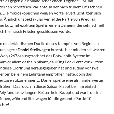
rte es gegen die holländische Schach-Legende GM Jan
ernen Schottisch-Variante, in der nach frühem Df3 schnell
 Die mikroskopischen weißen Vorteile verflüchtigten sich
g. Ähnlich unspektakulär verlief die Partie von
Predrag
her Lutz mit exaktem Spiel in einem Dameninder sehr schnell
auch hier rasch Frieden geschlossen wurde.
n niederländischen Duelle dieses Kampfes von Beginn an
 umlagert:
Daniel Stellwagen
brachte hier mit den schwarzen
Wely (2676) ausgerechnet das Botwinnik-System im
war vor allem deshalb pikant, da »King Loek« erst vor kurzem
r diese Eröffnung herausgegeben hat und zudem vor zwei
lenten bei einem Lehrgang empfohlen hatte, doch das
ertoire aufzunehmen … Daniel spielte eine als minderwertig
rühem Da5, doch in dieser Saison klappt bei ihm einfach
ely fand trotz langem Brüten kein Rezept und war froh, ins
nnen, während Stellwagen für die gesamte Partie 10
chte!