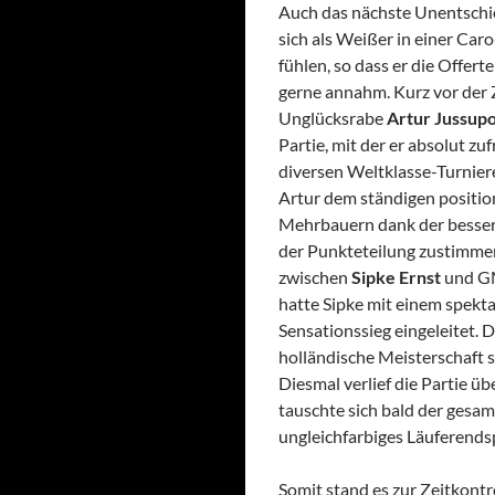
Auch das nächste Unentschie
sich als Weißer in einer Ca
fühlen, so dass er die Offe
gerne annahm. Kurz vor der 
Unglücksrabe
Artur Jussu
Partie, mit der er absolut z
diversen Weltklasse-Turnier
Artur dem ständigen position
Mehrbauern dank der bessere
der Punkteteilung zustimmen
zwischen
Sipke Ernst
und GM
hatte Sipke mit einem spekt
Sensationssieg eingeleitet. D
holländische Meisterschaft 
Diesmal verlief die Partie ü
tauschte sich bald der gesamt
ungleichfarbiges Läuferends
Somit stand es zur Zeitkontr