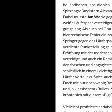
holländischen Jans, die sich
Spitzengroßmeistern Alexan
Dabei musste
Jan Werle
geg
weiße Läuferpaar verteidigen
gut gelang. Als auch bei Gra
hier technische Fehler ein, s
Springer gegen das Läuferpa
verdiente Punkteteilung gela
Eröffnung mit der modernen
verteidigt und auch ein Rem
den forschen und engagierte
schließlich in einem Leichtf
Läufer Vorteile aufwies, auc
Doch mit nur noch wenig Res
und in klassischem »Bullet«-
krönte sich mit diesem »Big
Vielleicht profitierte er da