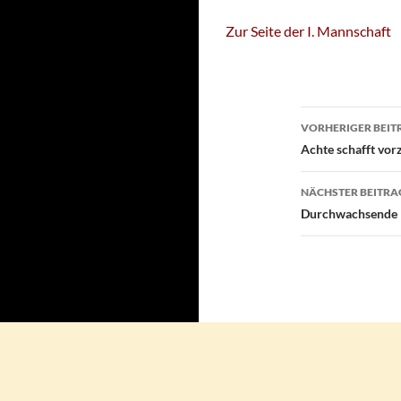
Zur Seite der I. Mannschaft
Beitragsn
VORHERIGER BEIT
Achte schafft vorz
NÄCHSTER BEITRA
Durchwachsende H