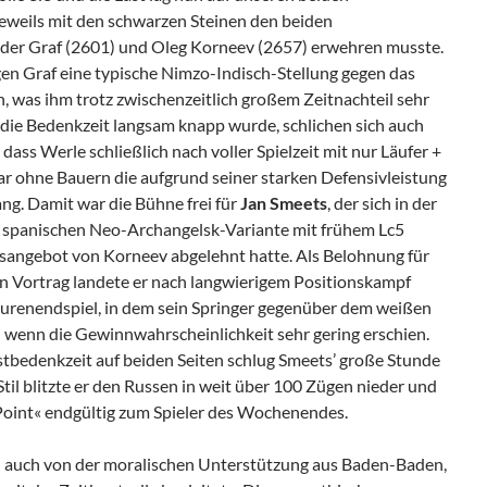
 jeweils mit den schwarzen Steinen den beiden
der Graf (2601) und Oleg Korneev (2657) erwehren musste.
en Graf eine typische Nimzo-Indisch-Stellung gegen das
, was ihm trotz zwischenzeitlich großem Zeitnachteil sehr
f die Bedenkzeit langsam knapp wurde, schlichen sich auch
o dass Werle schließlich nach voller Spielzeit mit nur Läufer +
ar ohne Bauern die aufgrund seiner starken Defensivleistung
ng. Damit war die Bühne frei für
Jan Smeets
, der sich in der
 spanischen Neo-Archangelsk-Variante mit frühem Lc5
isangebot von Korneev abgelehnt hatte. Als Belohnung für
n Vortrag landete er nach langwierigem Positionskampf
igurenendspiel, in dem sein Springer gegenüber dem weißen
h wenn die Gewinnwahrscheinlichkeit sehr gering erschien.
tbedenkzeit auf beiden Seiten schlug Smeets’ große Stunde
Stil blitzte er den Russen in weit über 100 Zügen nieder und
 Point« endgültig zum Spieler des Wochenendes.
bei auch von der moralischen Unterstützung aus Baden-Baden,