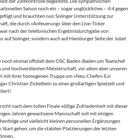
seit der Zeitkontrolle begleitete. Die sympathischen
tionellen Saison noch ein – sogar unglückliches – 4:4 gegen
efügt und brauchten nun Solinger Unterstützung zur
aft, die durch »Anfeuerung« über den Live-Ticker
h war nach der telefonischen Ergebnisdurchgabe von
 auf Solinger, sondern auch auf Hamburger Seite der Jubel
e noch einmal offiziell dem OSC Baden-Baden um Teamchef
und hochverdienten Meisterschaft, vor allem aber unseren
 mit ihrer homogenen Truppe um »Neu-Chefin« Evi
ga« Christian Zickelbein zu einer großartigen Spielzeit und
liert!
rscht nach dem tollen Finale völlige Zufriedenheit mit dieser
inigen Jahren gewachsene Mannschaft soll mit einigen
ihenfolge und vielleicht kleinen personellen Ergänzungen
 Start gehen, um die stabilen Platzierungen der letzten
können.