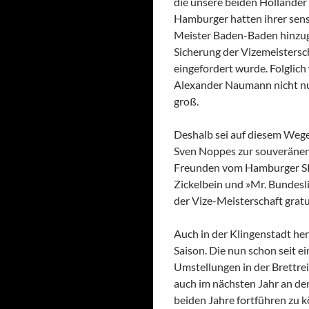
die unsere beiden Holländer 
Hamburger hatten ihrer sensa
Meister Baden-Baden hinzug
Sicherung der Vizemeistersch
eingefordert wurde. Folglic
Alexander Naumann nicht nur
groß.
Deshalb sei auf diesem Weg
Sven Noppes zur souveränen 
Freunden vom Hamburger SK
Zickelbein und »Mr. Bundesli
der Vize-Meisterschaft gratu
Auch in der Klingenstadt her
Saison. Die nun schon seit e
Umstellungen in der Brettre
auch im nächsten Jahr an den
beiden Jahre fortführen zu 