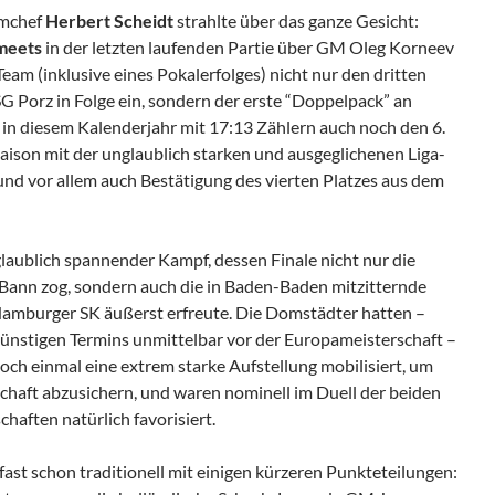
amchef
Herbert Scheidt
strahlte über das ganze Gesicht:
meets
in der letzten laufenden Partie über GM Oleg Korneev
Team (inklusive eines Pokalerfolges) nicht nur den dritten
SG Porz in Folge ein, sondern der erste “Doppelpack” an
n diesem Kalenderjahr mit 17:13 Zählern auch noch den 6.
 Saison mit der unglaublich starken und ausgeglichenen Liga-
und vor allem auch Bestätigung des vierten Platzes aus dem
aublich spannender Kampf, dessen Finale nicht nur die
 Bann zog, sondern auch die in Baden-Baden mitzitternde
amburger SK äußerst erfreute. Die Domstädter hatten –
ünstigen Termins unmittelbar vor der Europameisterschaft –
ch einmal eine extrem starke Aufstellung mobilisiert, um
chaft abzusichern, und waren nominell im Duell der beiden
aften natürlich favorisiert.
st schon traditionell mit einigen kürzeren Punkteteilungen: