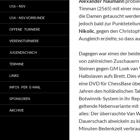
Alexander Naumann
probie
U16 – NSV
Timman (2565) mit einer mod
die Damen getauscht werden.
U14 – NSV VORRUNDE
jedoch bald zur Punkteteilun
OFFENE TURNIERE
Nikolic
, gegen den Christop
Ausgleich erzielte, so dass 
VEREINSTURNIERE
JUGENDSCHACH
Dagegen war eines der beide
von zahlreichen Zuschauern
TERMINE
Steinen gegen GM Loek van 
Halbslaven aufs Brett. Dies 
LINKS
eine DVD für ChessBase übe
INFOS PER E-MAIL
Jahren den holländischen Ta
Botwinnik-System in ihr Rep
SPONSOREN
geltende Nebenvariante mit f
ARCHIVE
alles: Der überraschte Van W
Dauerschach abwickeln zu kö
Minuten Bedenkzeit verbrau