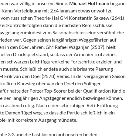
den war völlig in unserem Sinne:
Michael Hoffmann
begann
ro-Kann-Verteidigung mit 2.c4 langsam etwas unwohl zu
rte vom russischen Theorie-Hai GM Konstantin Sakaew (2641)
Zeitkontrolle folgten dann die nächsten Remisschlüsse:
pow
gelang zumindest zum Saisonabschluss eine versöhnliche
ufrieden war. Gegen seinen langjährigen Weggefährten auf
en in den 80er Jahren, GM Rafael Waganjan (2587), hielt
ellen Druckspiel stand, so dass der Armenier trotz eines
n schwarzen Leichtfiguren keine Fortschritte erzielen und
 musste. Schließlich endete auch die brisante Paarung
 Erik van den Doel (2578) Remis. In der vergangenen Saison
akulären Kurzsieg über van den Doel den Solinger
afür hatte der Porzer Top-Scorer bei der Qualifikation für die
seinen langjährigen Angstgegner endlich bezwingen können.
berraschend ruhig: Nach einer sehr ruhigen Reti-Eröffnung
e Damenflügel weg, so dass die Partie schließlich in ein
piel mit korrektem Ausgang mündete.
olle 3:3 und die Last lag nun auf unseren beiden