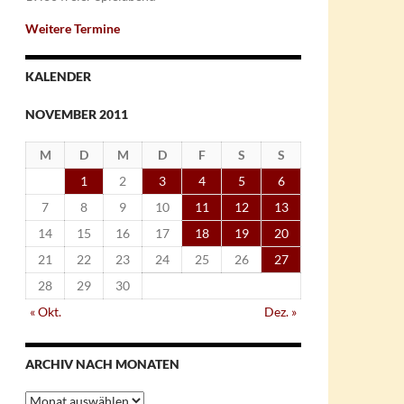
Weitere Termine
KALENDER
NOVEMBER 2011
M
D
M
D
F
S
S
1
2
3
4
5
6
7
8
9
10
11
12
13
14
15
16
17
18
19
20
21
22
23
24
25
26
27
28
29
30
« Okt.
Dez. »
ARCHIV NACH MONATEN
Archiv