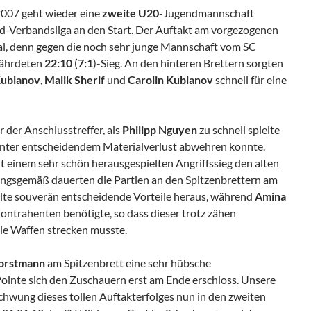
2007 geht wieder eine
zweite U20
-Jugendmannschaft
nd-Verbandsliga an den Start. Der Auftakt am vorgezogenen
mal, denn gegen die noch sehr junge Mannschaft vom SC
efährdeten
22:10
(
7:1
)-Sieg. An den hinteren Brettern sorgten
Kublanov
,
Malik Sherif
und
Carolin Kublanov
schnell für eine
 der Anschlusstreffer, als
Philipp Nguyen
zu schnell spielte
nter entscheidendem Materialverlust abwehren konnte.
it einem sehr schön herausgespielten Angriffssieg den alten
ungsgemäß dauerten die Partien an den Spitzenbrettern am
lte souverän entscheidende Vorteile heraus, während
Amina
Kontrahenten benötigte, so dass dieser trotz zähen
die Waffen strecken musste.
Porstmann
am Spitzenbrett eine sehr hübsche
ointe sich den Zuschauern erst am Ende erschloss. Unsere
hwung dieses tollen Auftakterfolges nun in den zweiten