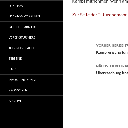
Kampf mitnehmen, wenn am 2
U16 – NSV
Zur Seite der 2. Jugendmann
U14 – NSV VORRUNDE
OFFENE TURNIERE
VEREINSTURNIERE
Beitragsn
VORHERIGER BEIT
JUGENDSCHACH
Kämpferische fün
TERMINE
NÄCHSTER BEITRA
LINKS
Überraschung kna
INFOS PER E-MAIL
SPONSOREN
ARCHIVE