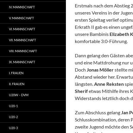
Erstmals nach dem Abstieg 
IV. MANNSCHAFT
unseres Vereins in der Juge
V. MANNSCHAFT
ersten Spieltag verlief opti
Erkrath II gab es einen ung
VI. MANNSCHAFT
unsere Bambinis
Elizabeth 
VII. MANNSCHAFT
komfortable 3:0-Führung.
VIII. MANNSCHAFT
Dann gelang den Gästen aber
und eine Mattdrohung nur u
IX. MANNSCHAFT
Doch
Jonas Möller
stellte m
I. FRAUEN
Abstand wieder her. Erwart
längsten.
Anne Reksten
spie
II. FRAUEN
Sherif
etwas Mithilfe ihres 
U20W – DVM
Widerstands letztlich doch 
U20-1
Zum Abschluss gelang
Jan 
U20-2
Schlusskombination, deren P
zweite Jugend möchte den Sc
U20-3