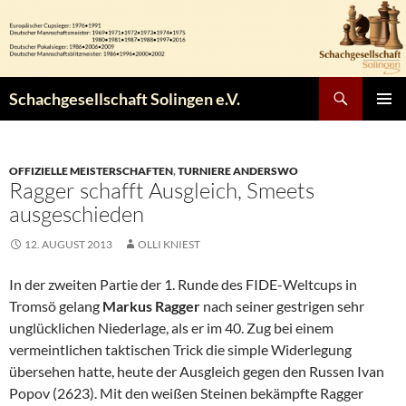
Zum
Inhalt
springen
Suchen
Schachgesellschaft Solingen e.V.
PRIMÄR
MENÜ
OFFIZIELLE MEISTERSCHAFTEN
,
TURNIERE ANDERSWO
Ragger schafft Ausgleich, Smeets
ausgeschieden
12. AUGUST 2013
OLLI KNIEST
In der zweiten Partie der 1. Runde des FIDE-Weltcups in
Tromsö gelang
Markus Ragger
nach seiner gestrigen sehr
unglücklichen Niederlage, als er im 40. Zug bei einem
vermeintlichen taktischen Trick die simple Widerlegung
übersehen hatte, heute der Ausgleich gegen den Russen Ivan
Popov (2623). Mit den weißen Steinen bekämpfte Ragger