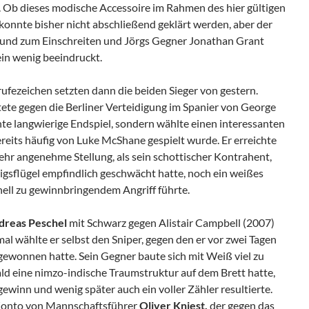
. Ob dieses modische Accessoire im Rahmen des hier gültigen
konnte bisher nicht abschließend geklärt werden, aber der
rund zum Einschreiten und Jörgs Gegner Jonathan Grant
ein wenig beeindruckt.
ufezeichen setzten dann die beiden Sieger von gestern.
tete gegen die Berliner Verteidigung im Spanier von George
te langwierige Endspiel, sondern wählte einen interessanten
reits häufig von Luke McShane gespielt wurde. Er erreichte
 sehr angenehme Stellung, als sein schottischer Kontrahent,
igsflügel empfindlich geschwächt hatte, noch ein weißes
nell zu gewinnbringendem Angriff führte.
dreas Peschel
mit Schwarz gegen Alistair Campbell (2007)
l wählte er selbst den Sniper, gegen den er vor zwei Tagen
e gewonnen hatte. Sein Gegner baute sich mit Weiß viel zu
ld eine nimzo-indische Traumstruktur auf dem Brett hatte,
ewinn und wenig später auch ein voller Zähler resultierte.
s Konto von Mannschaftsführer
Oliver Kniest,
der gegen das