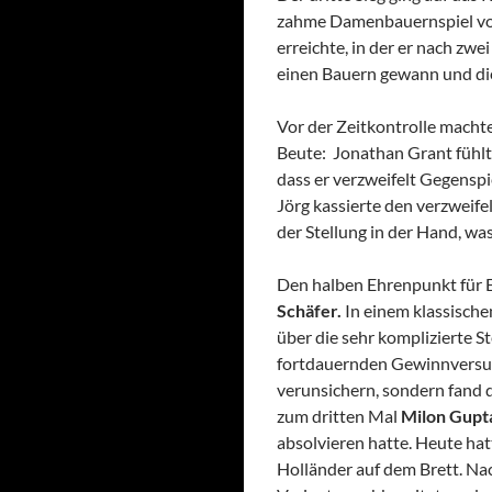
zahme Damenbauernspiel von
erreichte, in der er nach zw
einen Bauern gewann und di
Vor der Zeitkontrolle macht
Beute: Jonathan Grant fühlt
dass er verzweifelt Gegenspi
Jörg kassierte den verzweife
der Stellung in der Hand, was 
Den halben Ehrenpunkt für E
Schäfer.
In einem klassische
über die sehr komplizierte St
fortdauernden Gewinnversuch
verunsichern, sondern fand 
zum dritten Mal
Milon Gupt
absolvieren hatte. Heute hat
Holländer auf dem Brett. Na