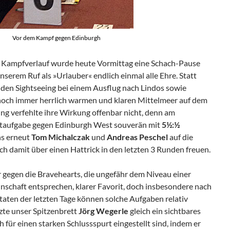
Vor dem Kampf gegen Edinburgh
n Kampfverlauf wurde heute Vormittag eine Schach-Pause
nserem Ruf als »Urlauber« endlich einmal alle Ehre. Statt
nden Sightseeing bei einem Ausflug nach Lindos sowie
och immer herrlich warmen und klaren Mittelmeer auf dem
 verfehlte ihre Wirkung offenbar nicht, denn am
htaufgabe gegen Edinburgh West souverän mit
5½:½
ns erneut
Tom Michalczak
und
Andreas Peschel
auf die
ich damit über einen Hattrick in den letzten 3 Runden freuen.
r gegen die Bravehearts, die ungefähr dem Niveau einer
schaft entsprechen, klarer Favorit, doch insbesondere nach
aten der letzten Tage können solche Aufgaben relativ
zte unser Spitzenbrett
Jörg Wegerle
gleich ein sichtbares
 für einen starken Schlussspurt eingestellt sind, indem er