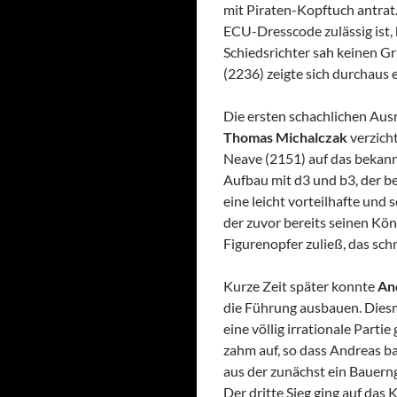
mit Piraten-Kopftuch antrat
ECU-Dresscode zulässig ist, 
Schiedsrichter sah keinen G
(2236) zeigte sich durchaus 
Die ersten schachlichen Ausr
Thomas Michalczak
verzich
Neave (2151) auf das bekann
Aufbau mit d3 und b3, der be
eine leicht vorteilhafte und
der zuvor bereits seinen Kön
Figurenopfer zuließ, das sch
Kurze Zeit später konnte
An
die Führung ausbauen. Diesma
eine völlig irrationale Parti
zahm auf, so dass Andreas ba
aus der zunächst ein Bauerng
Der dritte Sieg ging auf da