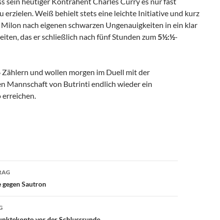
ss sein heutiger Kontrahent Charles Curry es nur fast
u erzielen. Weiß behielt stets eine leichte Initiative und kurz
e Milon nach eigenen schwarzen Ungenauigkeiten in ein klar
iten, das er schließlich nach fünf Stunden zum
5½:½
-
6 Zählern und wollen morgen im Duell mit der
 Mannschaft von Butrinti endlich wieder ein
 erreichen.
avigation
RAG
e gegen Sautron
G
unktekonto vor der Schlussrunde