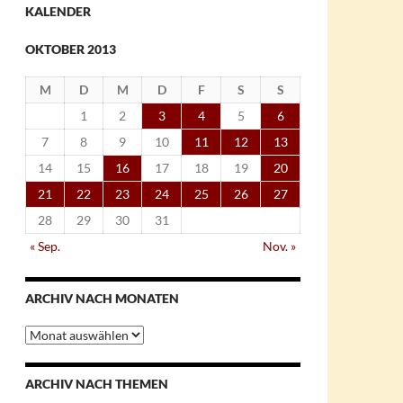
KALENDER
OKTOBER 2013
M
D
M
D
F
S
S
1
2
3
4
5
6
7
8
9
10
11
12
13
14
15
16
17
18
19
20
21
22
23
24
25
26
27
28
29
30
31
« Sep.
Nov. »
ARCHIV NACH MONATEN
Archiv
nach
Monaten
ARCHIV NACH THEMEN