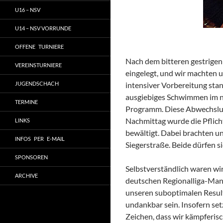
U16 – NSV
U14 – NSV VORRUNDE
OFFENE TURNIERE
Nach dem bitteren gestrige
VEREINSTURNIERE
eingelegt, und wir machten u
JUGENDSCHACH
intensiver Vorbereitung sta
ausgiebiges Schwimmen im n
TERMINE
Programm. Diese Abwechslung
Nachmittag wurde die Pflic
LINKS
bewältigt. Dabei brachten u
INFOS PER E-MAIL
Siegerstraße. Beide dürfen s
SPONSOREN
Selbstverständlich waren wi
ARCHIVE
deutschen Regionalliga-Mann
unseren suboptimalen Result
undankbar sein. Insofern set
Zeichen, dass wir kämpferisch