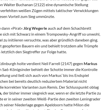
 Walter Buchanan (2122) eine dynamische Stellung
ei verfehlten weißen Zügen mittels taktischer Verwicklungen
esen Vorteil zum Sieg ummünzte.
e dann »Pirat«
Jörg Wegerle
auch auf dem Schachbrett
e sich mit Schwarz in einem Trompowsky-Angriff so unwohl,
el zu initiieren versuchte, was aber gründlich daneben ging.
lt geopferten Bauern ein und behielt trotzdem alle Trümpfe
letztlich den Siegtreffer zur Folge hatte.
dinburgh holte verdient Neil Farrell (2147) gegen
Markus
n Sa6-Königsinder behielt der Schotte immer die Kontrolle
ellung und ließ sich auch von Markus’ bis ins Endspiel
en bei bereits deutlich reduziertem Material nicht
die korrekten Varianten zum Remis. Der Schlusspunkt oblag
a,
der bisher immer siegreich war, wenn er die letzte Partie zu
te er in seiner zweiten Weiß-Partie den zweiten Leningrader
ch seiner Niederlage gegen Apeldoorn hatte Milon die