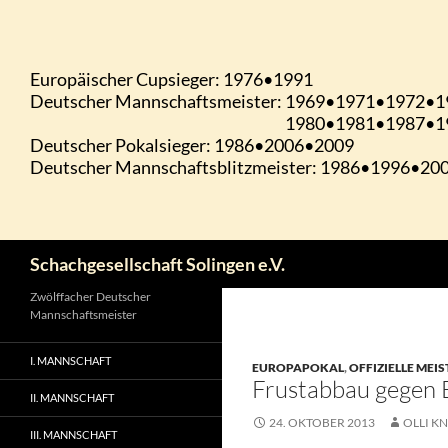
Zum
Inhalt
springen
Suchen
Schachgesellschaft Solingen e.V.
Zwölffacher Deutscher
Mannschaftsmeister
I. MANNSCHAFT
EUROPAPOKAL
,
OFFIZIELLE MEI
Frustabbau gegen 
II. MANNSCHAFT
24. OKTOBER 2013
OLLI KN
III. MANNSCHAFT