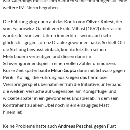
war. Allerdings musste Tom dadurch seine Hoffnungen auf eine
weitere IM-Norm begraben.
Die Führung ging dann auf das Konto von
Oliver Kniest,
der
vom Fajarowicz-Gambit von Erald Mihasi (1862) überrascht
wurde, der vor zwei Jahren immerhin – wenn auch sehr
glücklich – gegen Lorenz Drabke gewonnen hatte. So hielt Olli
die Stellung bewusst einfach, konnte letztlich seinen
Mehrbauern verteidigen und diesen dann im
Schwerfigurenendspiel in einen vollen Zähler ummünzen.
Kurze Zeit später baute
Milon Gupta
dann mit Schwarz gegen
Perikli Kollagji die Führung aus. Gegen das harmlose
Vierspringerspiel übernahm er früh die Initiative, unterband
die weißen Versuche auf Gegenspiel am Königsflügel und
wickelte später in ein gewonnenes Endspiel ab, in dem sein
Kontrahent zu allem Übel noch in ein einzügiges Matt
hineinlief.
Keine Probleme hatte auch
Andreas Peschel
, gegen Fuat