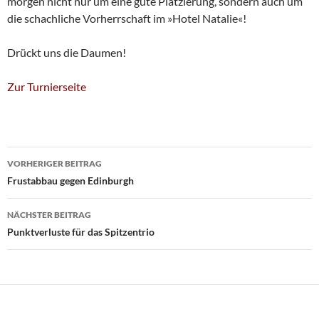
morgen nicht nur um eine gute Platzierung, sondern auch um
die schachliche Vorherrschaft im »Hotel Natalie«!
Drückt uns die Daumen!
Zur Turnierseite
Beitragsnavigation
VORHERIGER BEITRAG
Frustabbau gegen Edinburgh
NÄCHSTER BEITRAG
Punktverluste für das Spitzentrio