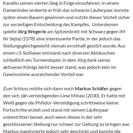
Karalliu seinen vierten Sieg in Folge einzufahren. In einem
Dameninder eroberte er früh das schwarze Läuferpaar, konnte
später einen Bauern gewinnen und nutzte diesen Vorteil sicher
zur vorzeitigen Entscheidung des Kampfes. Unterdessen
spielte
Jörg Wegerle
am Spitzenbrett mit Schwarz gegen IM
Ilir Sejtaj (2378) eine interessante Partie, in der jedoch das
Stellungsgleichgewicht niemals ernsthaft gestört wurde. Aus
einem c3-Sizilianer entstand nach diversen Abtäuschen
schließlich ein Turmendspiel, in dem Jörg dank seines
aktiveren Königs leicht besser stand, was jedoch kein im
Gewinnsinne ausreichender Vorteil war.
Zum Schluss mühte sich dann noch
Markus Schäfer
gegen
den sich zäh verteidigenden Lime Mihasi (2030). Er hatte mit
Weiß gegen die Philidor-Verteidigung schrittweise kleine
Fortschritte erzielt und stand mit seinem Läuferpaar
unbestritten besser, auch wenn dieses in der sehr
geschlossenen Stellung nur schwer zur Geltung zu bringen war.
Markus manövrierte jedoch sehr geschickt und konnte die