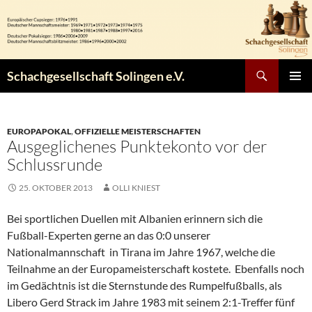
Zum
Inhalt
springen
Suchen
Schachgesellschaft Solingen e.V.
PRIMÄR
MENÜ
EUROPAPOKAL
,
OFFIZIELLE MEISTERSCHAFTEN
Ausgeglichenes Punktekonto vor der
Schlussrunde
25. OKTOBER 2013
OLLI KNIEST
Bei sportlichen Duellen mit Albanien erinnern sich die
Fußball-Experten gerne an das 0:0 unserer
Nationalmannschaft in Tirana im Jahre 1967, welche die
Teilnahme an der Europameisterschaft kostete. Ebenfalls noch
im Gedächtnis ist die Sternstunde des Rumpelfußballs, als
Libero Gerd Strack im Jahre 1983 mit seinem 2:1-Treffer fünf