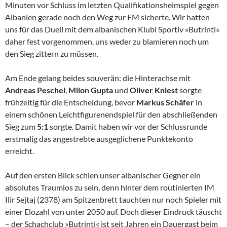
Minuten vor Schluss im letzten Qualifikationsheimspiel gegen
Albanien gerade noch den Weg zur EM sicherte. Wir hatten
uns für das Duell mit dem albanischen Klubi Sportiv »Butrinti«
daher fest vorgenommen, uns weder zu blamieren noch um
den Sieg zittern zu müssen.
Am Ende gelang beides souverän: die Hinterachse mit
Andreas Peschel
,
Milon Gupta
und
Oliver Kniest
sorgte
frühzeitig für die Entscheidung, bevor
Markus
Schäfer
in
einem schönen Leichtfigurenendspiel für den abschließenden
Sieg zum
5:1
sorgte. Damit haben wir vor der Schlussrunde
erstmalig das angestrebte ausgeglichene Punktekonto
erreicht.
Auf den ersten Blick schien unser albanischer Gegner ein
absolutes Traumlos zu sein, denn hinter dem routinierten IM
Ilir Sejtaj (2378) am Spitzenbrett tauchten nur noch Spieler mit
einer Elozahl von unter 2050 auf. Doch dieser Eindruck täuscht
– der Schachclub »Butrinti« ist seit Jahren ein Dauergast beim