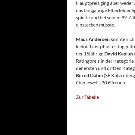
Hauptpreis ging aber weder 
das langjährige Elberfelder 
spielte und bei seinen 9½ Zä
einstecken musste.
Mads Andersen
konnte sich
kleine Trostpflaster Jugend
der 15jährige
David Kaplun
Ratingpreis in der Kategori
der ersten und dritten Kate
Bernd Dahm
(SF Katernberg
über jeweils 30 € freuen.
Zur Tabelle