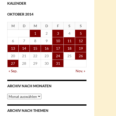
KALENDER
OKTOBER 2014
M
D
M
D
F
S
S
1
2
3
4
5
6
7
8
9
10
11
12
13
14
15
16
17
18
19
20
21
22
23
24
25
26
27
28
29
30
31
« Sep.
Nov. »
ARCHIV NACH MONATEN
Archiv
nach
Monaten
ARCHIV NACH THEMEN