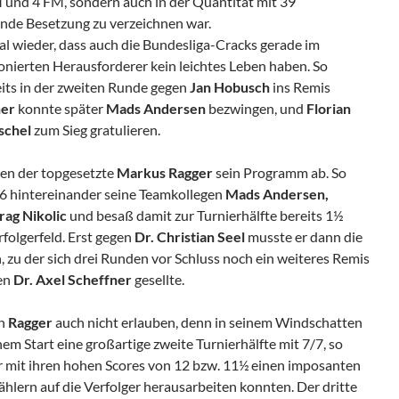
M und 4 FM, sondern auch in der Quantität mit 39
nde Besetzung zu verzeichnen war.
al wieder, dass auch die Bundesliga-Cracks gerade im
onierten Herausforderer kein leichtes Leben haben. So
its in der zweiten Runde gegen
Jan Hobusch
ins Remis
ner
konnte später
Mads Andersen
bezwingen, und
Florian
schel
zum Sieg gratulieren.
gen der topgesetzte
Markus Ragger
sein Programm ab. So
-6 hintereinander seine Teamkollegen
Mads
Andersen,
ag Nikolic
und besaß damit zur Turnierhälfte bereits 1½
folgerfeld. Erst gegen
Dr. Christian Seel
musste er dann die
, zu der sich drei Runden vor Schluss noch ein weiteres Remis
den
Dr. Axel Scheffner
gesellte.
ch
Ragger
auch nicht erlauben, denn in seinem Windschatten
em Start eine großartige zweite Turnierhälfte mit 7/7, so
er mit ihren hohen Scores von 12 bzw. 11½ einen imposanten
hlern auf die Verfolger herausarbeiten konnten. Der dritte