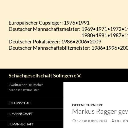
Zum
Inhalt
springen
Suchen
Schachgesellschaft Solingen e.V.
Zwölffacher Deutscher
Mannschaftsmeister
I. MANNSCHAFT
OFFENE TURNIERE
Markus Ragger gew
II. MANNSCHAFT
17. OKTOBER 2014
OLLI KN
III. MANNSCHAFT