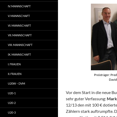
IV. MANNSCHAFT
V. MANNSCHAFT
VI. MANNSCHAFT
VII. MANNSCHAFT
VIII. MANNSCHAFT
IX. MANNSCHAFT
I. FRAUEN
II. FRAUEN
Preisträger: Pre
David
U20W – DVM
Vor dem Start in die neue Bu
U20-1
sehr guter Verfassung:
Mark
U20-2
12/13 den mit 100 € dotierte
Zählern stark auftrumpfte. D
U20-3