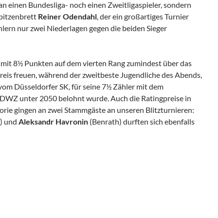
an einen Bundesliga- noch einen Zweitligaspieler, sondern
Spitzenbrett
Reiner Odendahl
, der ein großartiges Turnier
hlern nur zwei Niederlagen gegen die beiden Sieger
 mit 8½ Punkten auf dem vierten Rang zumindest über das
preis freuen, während der zweitbeste Jugendliche des Abends,
vom Düsseldorfer SK, für seine 7½ Zähler mit dem
e DWZ unter 2050 belohnt wurde. Auch die Ratingpreise in
gorie gingen an zwei Stammgäste an unseren Blitzturnieren:
) und
Aleksandr Havronin
(Benrath) durften sich ebenfalls