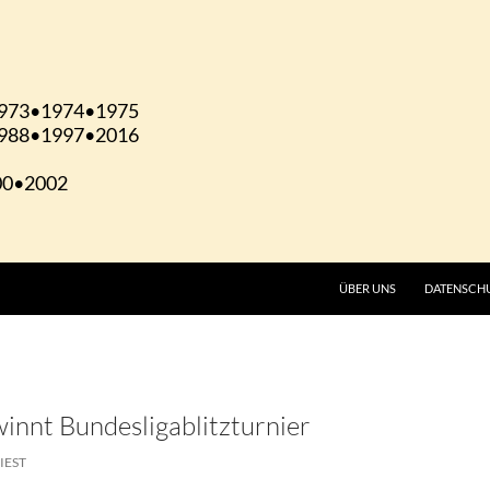
ÜBER UNS
DATENSCH
innt Bundesligablitzturnier
IEST