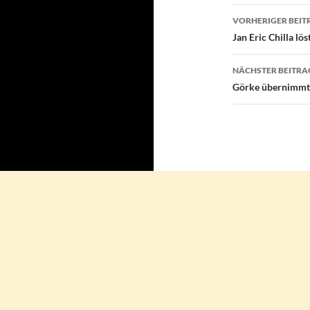
Beitragsn
VORHERIGER BEIT
Jan Eric Chilla lö
NÄCHSTER BEITRA
Görke übernimmt 