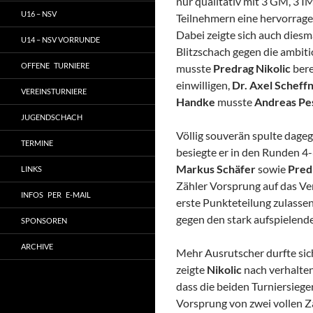
nur qualitativ mit 3 GM, 3 I
U16 – NSV
Teilnehmern eine hervorrage
Dabei zeigte sich auch diesm
U14 – NSV VORRUNDE
Blitzschach gegen die ambiti
OFFENE TURNIERE
musste
Predrag Nikolic
bere
einwilligen,
Dr. Axel Scheff
VEREINSTURNIERE
Handke
musste
Andreas Pe
JUGENDSCHACH
Völlig souverän spulte dage
TERMINE
besiegte er in den Runden 4
Markus Schäfer
sowie
Predr
LINKS
Zähler Vorsprung auf das Ver
INFOS PER E-MAIL
erste Punkteteilung zulassen
gegen den stark aufspielen
SPONSOREN
ARCHIVE
Mehr Ausrutscher durfte si
zeigte
Nikolic
nach verhalten
dass die beiden Turniersieg
Vorsprung von zwei vollen Zä