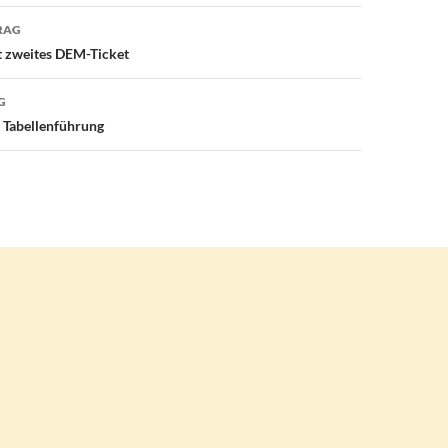
avigation
RAG
st zweites DEM-Ticket
G
Tabellenführung