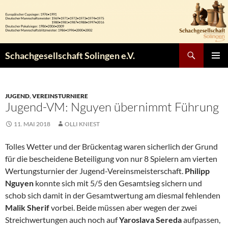
Zum
Inhalt
springen
Suchen
Schachgesellschaft Solingen e.V.
PRIMÄR
MENÜ
JUGEND
,
VEREINSTURNIERE
Jugend-VM: Nguyen übernimmt Führung
11. MAI 2018
OLLI KNIEST
Tolles Wetter und der Brückentag waren sicherlich der Grund
für die bescheidene Beteiligung von nur 8 Spielern am vierten
Wertungsturnier der Jugend-Vereinsmeisterschaft.
Philipp
Nguyen
konnte sich mit 5/5 den Gesamtsieg sichern und
schob sich damit in der Gesamtwertung am diesmal fehlenden
Malik Sherif
vorbei. Beide müssen aber wegen der zwei
Streichwertungen auch noch auf
Yaroslava Sereda
aufpassen,