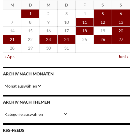
M
D
M
D
F
S
S
1
2
3
4
5
6
7
8
9
10
11
12
13
14
15
16
17
18
19
20
21
22
23
24
25
26
27
28
29
30
31
« Apr.
Juni »
ARCHIV NACH MONATEN
Archiv
nach
Monaten
ARCHIV NACH THEMEN
Archiv
nach
Themen
RSS-FEEDS