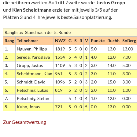
die bei ihrem zweiten Auftritt Zweite wurde.
Justus Gropp
und
Kian Scheidtmann
erzielten mit jeweils 3/5 auf den
Plätzen 3 und 4 ihre jeweils beste Saisonplatzierung.
Rangliste: Stand nach der 5. Runde
Rang
Teilnehmer
NWZ
G
S
R
V
Punkte
Buchh
SoBerg
1.
Nguyen, Philipp
1819
5
5
0
0
5.0
13.0
13.00
2.
Sereda, Yaroslava
1534
5
4
0
1
4.0
12.0
7.00
3.
Gropp, Justus
1109
5
3
0
2
3.0
14.0
5.00
4.
Scheidtmann, Kian
961
5
3
0
2
3.0
11.0
3.00
5.
Schmidt, David
1096
5
2
0
3
2.0
15.0
3.00
6.
Petschnig, Lukas
819
5
2
0
3
2.0
10.0
1.00
7.
Petschnig, Stefan
5
1
0
4
1.0
12.0
0.00
8.
Kuhn, Jonas
721
5
0
0
5
0.0
13.0
0.00
Zur Gesamtwertung