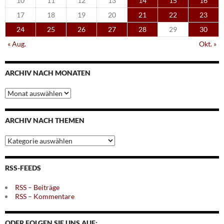
10
11
12
13
14
15
16
17
18
19
20
21
22
23
24
25
26
27
28
29
30
« Aug.
Okt. »
ARCHIV NACH MONATEN
Archiv
nach
Monaten
ARCHIV NACH THEMEN
Archiv
nach
Themen
RSS-FEEDS
RSS – Beiträge
RSS – Kommentare
ODER FOLGEN SIE UNS AUF: