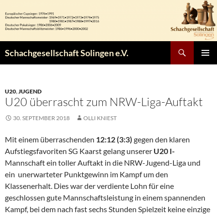
Zum
Inhalt
springen
Suchen
Schachgesellschaft Solingen e.V.
PRIMÄR
MENÜ
U20
,
JUGEND
U20 überrascht zum NRW-Liga-Auftakt
30. SEPTEMBER 2018
OLLI KNIEST
Mit einem überraschenden
12:12 (3:3)
gegen den klaren
Aufstiegsfavoriten SG Kaarst gelang unserer
U20 I-
Mannschaft ein toller Auftakt in die NRW-Jugend-Liga und
ein unerwarteter Punktgewinn im Kampf um den
Klassenerhalt. Dies war der verdiente Lohn für eine
geschlossen gute Mannschaftsleistung in einem spannenden
Kampf, bei dem nach fast sechs Stunden Spielzeit keine einzige