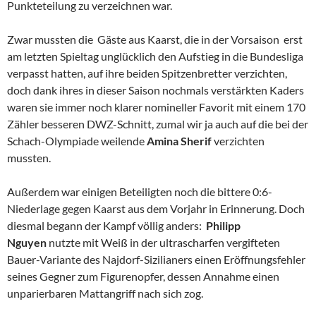
Punkteteilung zu verzeichnen war.
Zwar mussten die Gäste aus Kaarst, die in der Vorsaison erst
am letzten Spieltag unglücklich den Aufstieg in die Bundesliga
verpasst hatten, auf ihre beiden Spitzenbretter verzichten,
doch dank ihres in dieser Saison nochmals verstärkten Kaders
waren sie immer noch klarer nomineller Favorit mit einem 170
Zähler besseren DWZ-Schnitt, zumal wir ja auch auf die bei der
Schach-Olympiade weilende
Amina Sherif
verzichten
mussten.
Außerdem war einigen Beteiligten noch die bittere 0:6-
Niederlage gegen Kaarst aus dem Vorjahr in Erinnerung. Doch
diesmal begann der Kampf völlig anders:
Philipp
Nguyen
nutzte mit Weiß in der ultrascharfen vergifteten
Bauer-Variante des Najdorf-Sizilianers einen Eröffnungsfehler
seines Gegner zum Figurenopfer, dessen Annahme einen
unparierbaren Mattangriff nach sich zog.