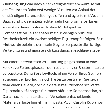
Zheheng Ding
war nach einer »ereignisreichen« Anreise mit
der Deutschen Bahn erst wenige Minuten vor Ablauf der
einstündigen Karenzzeit eingetroffen und agierte mit Wut im
Bauch und großem Zeitnachteil sehr kompromißlos. Einem
korrekten Bauernopfer im frühen Mittelspiel für
Kompensation ließ er später mit nur wenigen Minuten
Restbedenkzeit ein zweischneidiges Figurenopfer folgen. Sein
Mut wurde belohnt, denn sein Gegner verpasste die richtige
Verteidigung und musste sich kurz danach geschlagen geben.
Mit einer unerwarteten 2:0-Führung ging es damit in eine
kollektive Zeitnotphase an den restlichen vier Brettern. Leider
verpasste es
Dana Berelowitsch,
einen Fehler ihres Gegners
ausgangs der Eröffnung noch härter zu bestrafen. Sie gewann
zwar einen Bauern, doch die daraus resultierende schwarze
Figurenaktivität sorgte für immer stärkere Kompensation, bis
Dana
nach einem taktischen Versehen entscheidende
Materialverluste hinnehmen musste. Auch
Carolin Kublanov
belohnte sich für ihre gute Leistung nicht. Mit den schwarzen