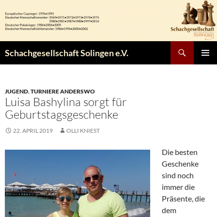
Zum
Inhalt
springen
Suchen
Schachgesellschaft Solingen e.V.
PRIMÄR
MENÜ
JUGEND
,
TURNIERE ANDERSWO
Luisa Bashylina sorgt für
Geburtstagsgeschenke
22. APRIL 2019
OLLI KNIEST
Die besten
Geschenke
sind noch
immer die
Präsente, die
dem