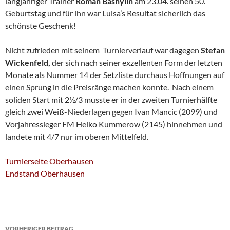
langjähriger Trainer
Roman Bashylin
am 23.04. seinen 50.
Geburtstag und für ihn war Luisa’s Resultat sicherlich das
schönste Geschenk!
Nicht zufrieden mit seinem Turnierverlauf war dagegen
Stefan
Wickenfeld,
der sich nach seiner exzellenten Form der letzten
Monate als Nummer 14 der Setzliste durchaus Hoffnungen auf
einen Sprung in die Preisränge machen konnte. Nach einem
soliden Start mit 2½/3 musste er in der zweiten Turnierhälfte
gleich zwei Weiß-Niederlagen gegen Ivan Mancic (2099) und
Vorjahressieger FM Heiko Kummerow (2145) hinnehmen und
landete mit 4/7 nur im oberen Mittelfeld.
Turnierseite Oberhausen
Endstand Oberhausen
Beitragsnavigation
VORHERIGER BEITRAG