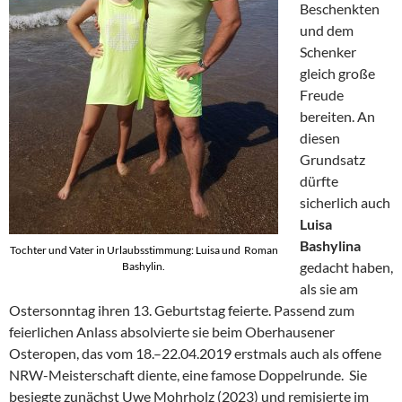
Beschenkten
und dem
Schenker
gleich große
Freude
bereiten. An
diesen
Grundsatz
dürfte
sicherlich auch
Luisa
Bashylina
Tochter und Vater in Urlaubsstimmung: Luisa und Roman
gedacht haben,
Bashylin.
als sie am
Ostersonntag ihren 13. Geburtstag feierte. Passend zum
feierlichen Anlass absolvierte sie beim Oberhausener
Osteropen, das vom 18.–22.04.2019 erstmals auch als offene
NRW-Meisterschaft diente, eine famose Doppelrunde. Sie
besiegte zunächst Uwe Mohrholz (2023) und remisierte im