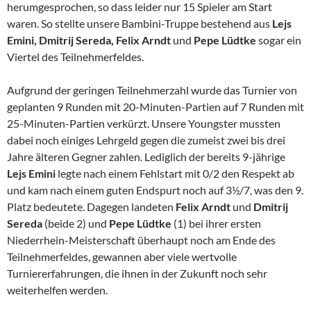
herumgesprochen, so dass leider nur 15 Spieler am Start
waren. So stellte unsere Bambini-Truppe bestehend aus
Lejs
Emini, Dmitrij Sereda, Felix Arndt
und
Pepe Lüdtke
sogar ein
Viertel des Teilnehmerfeldes.
Aufgrund der geringen Teilnehmerzahl wurde das Turnier von
geplanten 9 Runden mit 20-Minuten-Partien auf 7 Runden mit
25-Minuten-Partien verkürzt. Unsere Youngster mussten
dabei noch einiges Lehrgeld gegen die zumeist zwei bis drei
Jahre älteren Gegner zahlen. Lediglich der bereits 9-jährige
Lejs Emini
legte nach einem Fehlstart mit 0/2 den Respekt ab
und kam nach einem guten Endspurt noch auf 3½/7, was den 9.
Platz bedeutete. Dagegen landeten
Felix Arndt
und
Dmitrij
Sereda
(beide 2) und
Pepe Lüdtke
(1) bei ihrer ersten
Niederrhein-Meisterschaft überhaupt noch am Ende des
Teilnehmerfeldes, gewannen aber viele wertvolle
Turniererfahrungen, die ihnen in der Zukunft noch sehr
weiterhelfen werden.