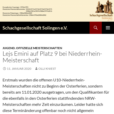
Zum
Inhalt
springen
Suchen
Schachgesellschaft Solingen e.V.
PRIMÄR
MENÜ
JUGEND
,
OFFIZIELLE MEISTERSCHAFTEN
Lejs Emini auf Platz 9 bei Niederrhein-
Meisterschaft
11. JANUAR 2020
OLLI KNIEST
Erstmals wurden die offenen U10-Niederrhein-
Meisterschaften nicht zu Beginn der Osterferien, sondern
bereits am 11.01.2020 ausgetragen, um den Qualifikanten für
die ebenfalls in den Osterferien stattfindenden NRW-
Meisterschaften mehr Zeit einzuräumen. Leider hatte sich
diese Terminänderung offenbar noch nicht allgemein