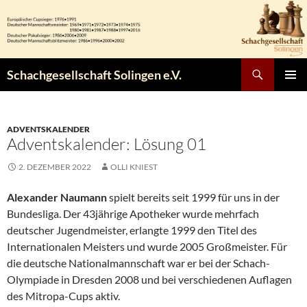
Zum
Inhalt
springen
Suchen
Schachgesellschaft Solingen e.V.
PRIMÄR
MENÜ
ADVENTSKALENDER
Adventskalender: Lösung 01
2. DEZEMBER 2022
OLLI KNIEST
Alexander Naumann
spielt bereits seit 1999 für uns in der
Bundesliga. Der 43jährige Apotheker wurde mehrfach
deutscher Jugendmeister, erlangte 1999 den Titel des
Internationalen Meisters und wurde 2005 Großmeister. Für
die deutsche Nationalmannschaft war er bei der Schach-
Olympiade in Dresden 2008 und bei verschiedenen Auflagen
des Mitropa-Cups aktiv.