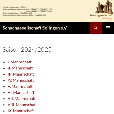
Zum
Inhalt
springen
Suchen
Schachgesellschaft Solingen e.V.
PRIMÄR
MENÜ
Saison 2024/2025
I. Mannschaft
II. Mannschaft
III. Mannschaft
IV. Mannschaft
V. Mannschaft
VI. Mannschaft
VII. Mannschaft
VIII. Mannschaft
IX. Mannschaft