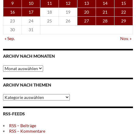
9
10
11
12
13
14
15
16
17
18
19
20
21
22
23
24
25
26
27
28
29
30
31
« Sep.
Nov. »
ARCHIV NACH MONATEN
Archiv
nach
Monaten
ARCHIV NACH THEMEN
Archiv
nach
Themen
RSS-FEEDS
RSS – Beiträge
RSS – Kommentare