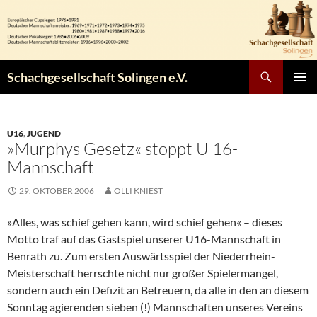
Zum
Inhalt
springen
Suchen
Schachgesellschaft Solingen e.V.
PRIMÄR
MENÜ
U16
,
JUGEND
»Murphys Gesetz« stoppt U 16-
Mannschaft
29. OKTOBER 2006
OLLI KNIEST
»Alles, was schief gehen kann, wird schief gehen« – dieses
Motto traf auf das Gastspiel unserer U16-Mannschaft in
Benrath zu. Zum ersten Auswärtsspiel der Niederrhein-
Meisterschaft herrschte nicht nur großer Spielermangel,
sondern auch ein Defizit an Betreuern, da alle in den an diesem
Sonntag agierenden sieben (!) Mannschaften unseres Vereins