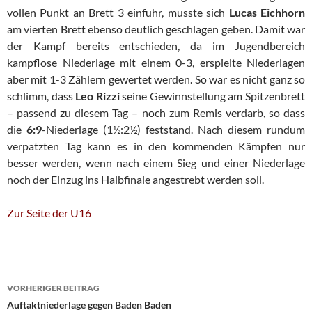
vollen Punkt an Brett 3 einfuhr, musste sich
Lucas
Eichhorn
am vierten Brett ebenso deutlich geschlagen geben. Damit war
der Kampf bereits entschieden, da im Jugendbereich
kampflose Niederlage mit einem 0-3, erspielte Niederlagen
aber mit 1-3 Zählern gewertet werden. So war es nicht ganz so
schlimm, dass
Leo Rizzi
seine Gewinnstellung am Spitzenbrett
– passend zu diesem Tag – noch zum Remis verdarb, so dass
die
6:9
-Niederlage (1½:2½) feststand. Nach diesem rundum
verpatzten Tag kann es in den kommenden Kämpfen nur
besser werden, wenn nach einem Sieg und einer Niederlage
noch der Einzug ins Halbfinale angestrebt werden soll.
Zur Seite der U16
Beitragsnavigation
VORHERIGER BEITRAG
Auftaktniederlage gegen Baden Baden