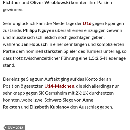
Fichtner
und
Oliver Wroblowski
konnten ihre Partien
gewinnen.
Sehr unglücklich kam die Niederlage der
U16
gegen Eppingen
zustande.
Philipp Nguyen
übersah einen einzügigen Gewinn
und musste sich schließlich noch geschlagen geben,
während
Jan Hobusch
in einer sehr langen und komplizierten
Partie dem nominell stärksten Spieler des Turniers unterlag, so
dass trotz zwischenzeitlicher Führung eine
1,5:2,5
-Niederlage
stand.
Der einzige Sieg zum Auftakt ging auf das Konto der an
Position 8 gesetzten
U14-Mädchen
, die sich allerdings nur
sehr knapp gegen SK Gernsheim mit
2½:1½
durchsetzen
konnten, wobei zwei Schwarz-Siege von
Anne
Reksten
und
Elizabeth Kublanov
den Ausschlag gaben.
DVM 2012