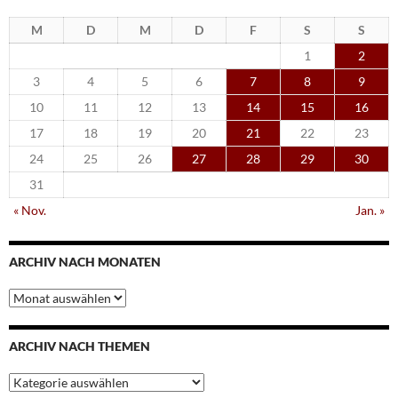
M
D
M
D
F
S
S
1
2
3
4
5
6
7
8
9
10
11
12
13
14
15
16
17
18
19
20
21
22
23
24
25
26
27
28
29
30
31
« Nov.
Jan. »
ARCHIV NACH MONATEN
Archiv
nach
Monaten
ARCHIV NACH THEMEN
Archiv
nach