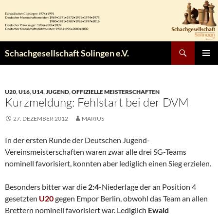
Zum
Inhalt
springen
Suchen
Schachgesellschaft Solingen e.V.
PRIMÄR
MENÜ
U20
,
U16
,
U14
,
JUGEND
,
OFFIZIELLE MEISTERSCHAFTEN
Kurzmeldung: Fehlstart bei der DVM
27. DEZEMBER 2012
MARIUS
In der ersten Runde der Deutschen Jugend-
Vereinsmeisterschaften waren zwar alle drei SG-Teams
nominell favorisiert, konnten aber lediglich einen Sieg erzielen.
Besonders bitter war die
2:4
-Niederlage der an Position 4
gesetzten
U20
gegen Empor Berlin, obwohl das Team an allen
Brettern nominell favorisiert war. Lediglich
Ewald