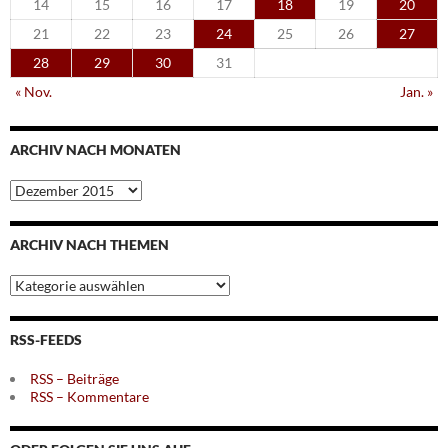
14
15
16
17
18
19
20
21
22
23
24
25
26
27
28
29
30
31
« Nov.
Jan. »
ARCHIV NACH MONATEN
Archiv
nach
Monaten
ARCHIV NACH THEMEN
Archiv
nach
Themen
RSS-FEEDS
RSS – Beiträge
RSS – Kommentare