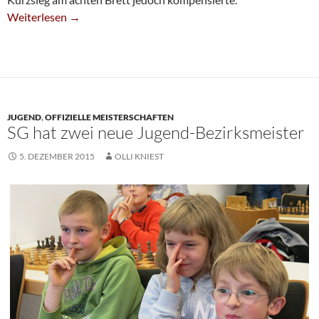
Knappe Niederlage Für Achte Im Stadtderby
Weiterlesen
→
JUGEND
,
OFFIZIELLE MEISTERSCHAFTEN
SG hat zwei neue Jugend-Bezirksmeister
5. DEZEMBER 2015
OLLI KNIEST