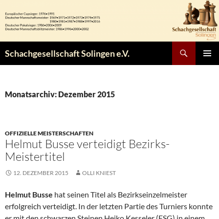
Zum
Inhalt
springen
Suchen
Schachgesellschaft Solingen e.V.
PRIMÄR
MENÜ
Monatsarchiv: Dezember 2015
OFFIZIELLE MEISTERSCHAFTEN
Helmut Busse verteidigt Bezirks-
Meistertitel
12. DEZEMBER 2015
OLLI KNIEST
Helmut Busse
hat seinen Titel als Bezirkseinzelmeister
erfolgreich verteidigt. In der letzten Partie des Turniers konnte
er mit den schwarzen Steinen Heiko Kesseler (ESG) in einem