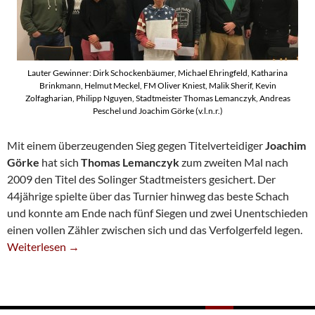
Lauter Gewinner: Dirk Schockenbäumer, Michael Ehringfeld, Katharina
Brinkmann, Helmut Meckel, FM Oliver Kniest, Malik Sherif, Kevin
Zolfagharian, Philipp Nguyen, Stadtmeister Thomas Lemanczyk, Andreas
Peschel und Joachim Görke (v.l.n.r.)
Mit einem überzeugenden Sieg gegen Titelverteidiger
Joachim
Görke
hat sich
Thomas Lemanczyk
zum zweiten Mal nach
2009 den Titel des Solinger Stadtmeisters gesichert. Der
44jährige spielte über das Turnier hinweg das beste Schach
und konnte am Ende nach fünf Siegen und zwei Unentschieden
einen vollen Zähler zwischen sich und das Verfolgerfeld legen.
Thomas Lemanczyk Ist Neuer Solinger Stadtmeister
Weiterlesen
→