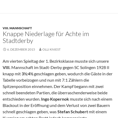
VIII. MANNSCHAFT
Knappe Niederlage für Achte im
Stadtderby
6. DEZEMBER 2015
OLLI KNIEST
Am vierten Spieltag der 1. Bezirksklasse musste sich unsere
VIII.
Mannschaft im Stadt-Derby gegen SC Solingen 1928 II
knapp mit
3½:4½
geschlagen geben, wodurch die Gäste in der
Tabelle vorbeizogen und nun mit 7:1 Zählern die
Spitzenposition einnehmen. Der Kampf begann mit zwei
schnell beendeten Partien, die überraschenderweise beide
entschieden wurden.
Ingo Kopernok
musste sich nach einem
Blackout in der Eröffnung und dem Verlust von zwei Bauern
schnell geschlagen geben, was
Stefan Schubert
mit einem
Kurzsieg am achten Brett jedoch kompensierte.