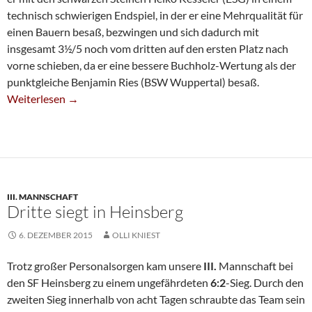
technisch schwierigen Endspiel, in der er eine Mehrqualität für
einen Bauern besaß, bezwingen und sich dadurch mit
insgesamt 3½/5 noch vom dritten auf den ersten Platz nach
vorne schieben, da er eine bessere Buchholz-Wertung als der
punktgleiche Benjamin Ries (BSW Wuppertal) besaß.
Helmut Busse Verteidigt Bezirks-Meistertitel
Weiterlesen
→
III. MANNSCHAFT
Dritte siegt in Heinsberg
6. DEZEMBER 2015
OLLI KNIEST
Trotz großer Personalsorgen kam unsere
III.
Mannschaft bei
den SF Heinsberg zu einem ungefährdeten
6:2
-Sieg. Durch den
zweiten Sieg innerhalb von acht Tagen schraubte das Team sein