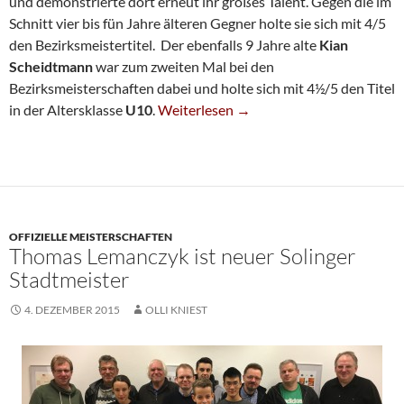
und demonstrierte dort erneut ihr großes Talent. Gegen die im
Schnitt vier bis fün Jahre älteren Gegner holte sie sich mit 4/5
den Bezirksmeistertitel. Der ebenfalls 9 Jahre alte
Kian
Scheidtmann
war zum zweiten Mal bei den
Bezirksmeisterschaften dabei und holte sich mit 4½/5 den Titel
SG Hat Zwei Neue Jugend-Bezirksmeist
in der Altersklasse
U10
.
Weiterlesen
→
OFFIZIELLE MEISTERSCHAFTEN
Thomas Lemanczyk ist neuer Solinger
Stadtmeister
4. DEZEMBER 2015
OLLI KNIEST