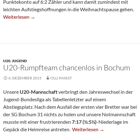
Punktekonto auf 6:2 Zähler und kann damit zumindest mit
leichten Aufstiegshoffnungen in die Weihnachtspause gehen.
Dritte Siegt In Heinsberg
Weiterlesen
→
U20
,
JUGEND
U20-Rumpfteam chancenlos in Bochum
6. DEZEMBER 2015
OLLI KNIEST
Unsere
U20-Mannschaft
verbringt den Jahreswechsel in der
Jugend-Bundesliga als Tabellenletzter auf einem
Abstiegsplatz. Nach dem Ausfall der ersten vier Bretter war bei
der SG Bochum 31 nichts zu holen und unsere Notmannschaft
musste mit einer frustrierenden
7:17 (½:5½)
-Niederlage im
U20-Rumpfteam Chancenlos I
Gepäck die Heimreise antreten.
Weiterlesen
→