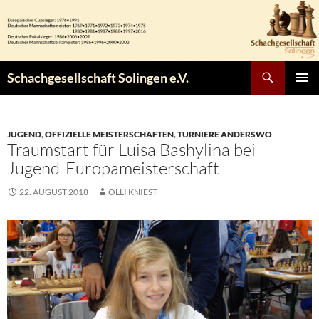
Zum
Inhalt
springen
Suchen
Schachgesellschaft Solingen e.V.
PRIMÄR
MENÜ
JUGEND
,
OFFIZIELLE MEISTERSCHAFTEN
,
TURNIERE ANDERSWO
Traumstart für Luisa Bashylina bei
Jugend-Europameisterschaft
22. AUGUST 2018
OLLI KNIEST