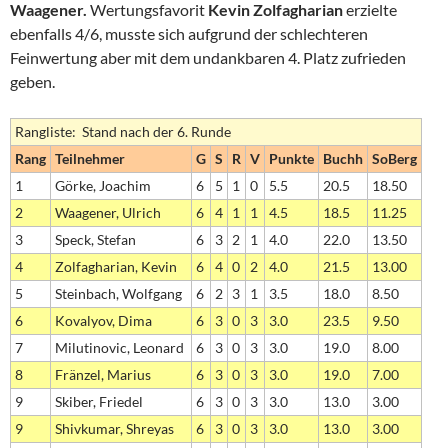
Waagener.
Wertungsfavorit
Kevin Zolfagharian
erzielte
ebenfalls 4/6, musste sich aufgrund der schlechteren
Feinwertung aber mit dem undankbaren 4. Platz zufrieden
geben.
Rangliste: Stand nach der 6. Runde
Rang
Teilnehmer
G
S
R
V
Punkte
Buchh
SoBerg
1
Görke, Joachim
6
5
1
0
5.5
20.5
18.50
2
Waagener, Ulrich
6
4
1
1
4.5
18.5
11.25
3
Speck, Stefan
6
3
2
1
4.0
22.0
13.50
4
Zolfagharian, Kevin
6
4
0
2
4.0
21.5
13.00
5
Steinbach, Wolfgang
6
2
3
1
3.5
18.0
8.50
6
Kovalyov, Dima
6
3
0
3
3.0
23.5
9.50
7
Milutinovic, Leonard
6
3
0
3
3.0
19.0
8.00
8
Fränzel, Marius
6
3
0
3
3.0
19.0
7.00
9
Skiber, Friedel
6
3
0
3
3.0
13.0
3.00
9
Shivkumar, Shreyas
6
3
0
3
3.0
13.0
3.00