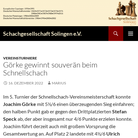
Zum
Inhalt
springen
Suchen
Schachgesellschaft Solingen e.V.
PRIMÄR
MENÜ
VEREINSTURNIERE
Görke gewinnt souverän beim
Schnellschach
16. DEZEMBER 2022
MARIUS
Im 5. Turnier der Schnellschach-Vereinsmeisterschaft konnte
Joachim Görke
mit 5½/6 einen überzeugenden Sieg einfahren;
den halben Punkt gab er gegen den Drittplatzierten
Stefan
Speck
ab, der aber insgesamt nur 4/6 Punkte erzielen konnte.
Joachim führt derzeit auch mit großem Vorsprung die
Gesamtwertung an. Auf Platz 2 landete mit 4½/6
Ulrich