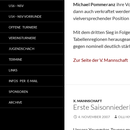
Michael Pommeranz
ihre Vo
U16 – NSV
dann auch verkraftet werden
U14 – NSV VORRUNDE
vielversprechender Position
OFFENE TURNIERE
Mit dem dritten Sieg in Folge
VEREINSTURNIERE
Tabellenregionen herausgea
gegen nominell deutlich stä
JUGENDSCHACH
Zur Seite der V. Mannschaft
TERMINE
LINKS
INFOS PER E-MAIL
SPONSOREN
X. MANNSCHAFT
ARCHIVE
Erste Saisonnieder
4. NOVEMBER 2007
OLLI K
Unsere Youngster-Truppe muss