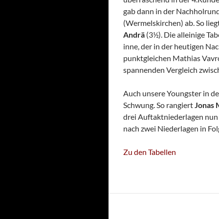
gab dann in der Nachholrund
(Wermelskirchen) ab. So lieg
Andrä
(3½). Die alleinige Ta
inne, der in der heutigen Na
punktgleichen Mathias Vavro
spannenden Vergleich zwisc
Auch unsere Youngster in d
Schwung. So rangiert
Jonas 
drei Auftaktniederlagen nun 
nach zwei Niederlagen in Fo
Zu den Tabellen