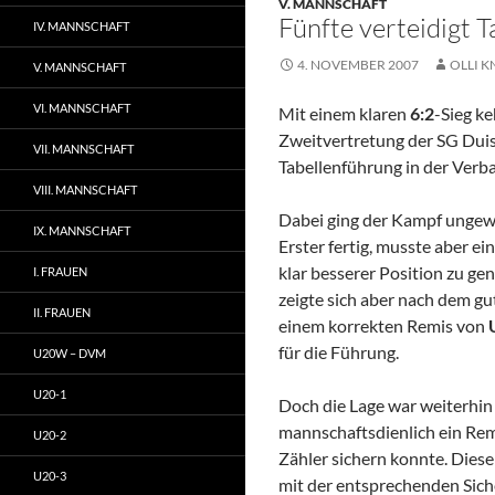
V. MANNSCHAFT
Fünfte verteidigt 
IV. MANNSCHAFT
4. NOVEMBER 2007
OLLI K
V. MANNSCHAFT
VI. MANNSCHAFT
Mit einem klaren
6:2
-Sieg k
Zweitvertretung der SG Duis
VII. MANNSCHAFT
Tabellenführung in der Verba
VIII. MANNSCHAFT
Dabei ging der Kampf ungewö
IX. MANNSCHAFT
Erster fertig, musste aber e
klar besserer Position zu ge
I. FRAUEN
zeigte sich aber nach dem g
II. FRAUEN
einem korrekten Remis von
für die Führung.
U20W – DVM
U20-1
Doch die Lage war weiterhin 
mannschaftsdienlich ein Rem
U20-2
Zähler sichern konnte. Diese
U20-3
mit der entsprechenden Sic