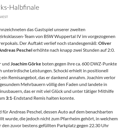
ks-Halbfinale
NIEST
nnzeichneten das Gastspiel unserer zweiten
zirksklassen-Team von BSW Wuppertal IV im vorgezogenen
ererpokals. Der Auftakt verlief noch standesgemäß:
Oliver
Andreas Peschel
erhöhte nach knapp zwei Stunden auf 2:0.
r
und
Joachim Görke
boten gegen ihre ca. 600 DWZ-Punkte
unterirdische Leistungen. Schocki erhielt in positionell
g ein Remisangebot, das er dankend annahm. Joachim verlor
it gesundem Mehrbauern völlig den Faden und landete in
usbauern, das er mit viel Glück und unter tätiger Mithilfe
zum
3:1
-Endstand Remis halten konnte.
d für Andreas Peschel, dessen Auto auf dem benachbarten
llt wurde, die jedoch nicht zum Pfarrheim gehört, in welchem
r den zuvor bestens gefüllten Parkplatz gegen 22.30 Uhr