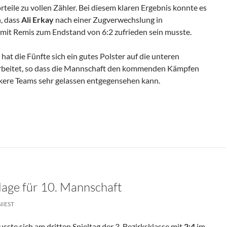
rteile zu vollen Zähler. Bei diesem klaren Ergebnis konnte es
, dass
Ali Erkay
nach einer Zugverwechslung in
 mit Remis zum Endstand von 6:2 zufrieden sein musste.
 hat die Fünfte sich ein gutes Polster auf die unteren
rbeitet, so dass die Mannschaft den kommenden Kämpfen
rkere Teams sehr gelassen entgegensehen kann.
lage für 10. Mannschaft
NIEST
te sich am dritten Spieltag der 3. Bezirksklasse mit
2:4
im