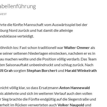
Tabellenführung
NIEST
ehrte die fünfte Mannschaft vom Auswärtsspiel bei der
burg Nord zurück und hat damit die alleinige
ndsklasse verteidigt.
hnlich los: Fast schon traditionell war
Walter Ommer
als
ine seiner seltenen Niederlagen einstecken, nachdem er es in
nau machen wollte und die Position völlig verdarb. Das Team
uten Saisonauftakt unbeeindruckt und schlug zurück. Nach
Uli Grah
sorgten
Stephan Borchert
und
Harald
Winkelrath
nicht völlig klar, so dass Ersatzmann
Anton Hannewald
is ablehnte und sich im weiteren Verlauf auch den vollen
r Sieg brachte die Fünfte endgültig auf die Siegerstraße und
herheit im Rücken verwerteten auch
Volker Naupold
und