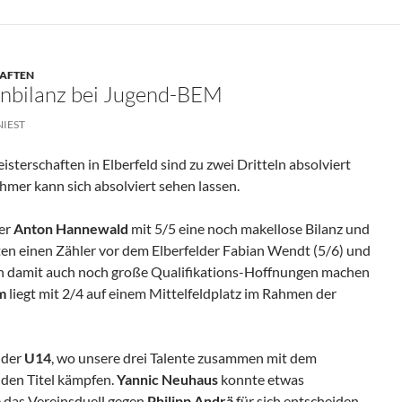
HAFTEN
enbilanz bei Jugend-BEM
NIEST
sterschaften in Elberfeld sind zu zwei Dritteln absolviert
ehmer kann sich absolviert sehen lassen.
ger
Anton Hannewald
mit 5/5 eine noch makellose Bilanz und
en einen Zähler vor dem Elberfelder Fabian Wendt (5/6) und
ich damit auch noch große Qualifikations-Hoffnungen machen
m
liegt mit 2/4 auf einem Mittelfeldplatz im Rahmen der
 der
U14
, wo unsere drei Talente zusammen mit dem
den Titel kämpfen.
Yannic Neuhaus
konnte etwas
 das Vereinsduell gegen
Philipp Andrä
für sich entscheiden,