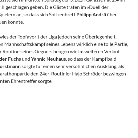
 II geschlagen geben. Die Gäste traten im »Duell der
pielern an, so dass sich Spitzenbrett
Philipp Andrä
über
uen konnte.
ies der Topfavorit der Liga jedoch seine Überlegenheit.
en Mannschaftskampf seines Lebens wirklich eine tolle Partie,
r Routine seines Gegners beugen wie im weiteren Verlauf
der Fuchs
und
Yannic Neuhaus
, so dass der Kampf bald
Porstmann
sorgte für einen sehr versöhnlichen Ausklang, als
Marathonpartie den 24er-Routinier Hajo Schröder bezwingen
nten Ehrentreffer sorgte.