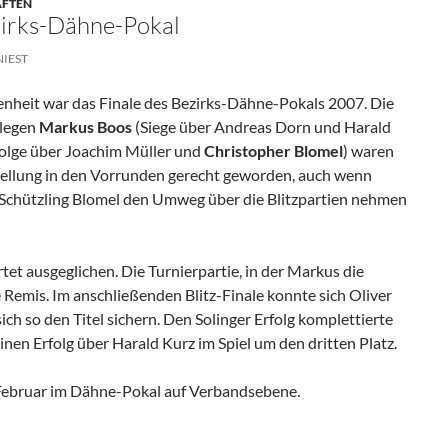
AFTEN
zirks-Dähne-Pokal
NIEST
enheit war das Finale des Bezirks-Dähne-Pokals 2007. Die
llegen
Markus Boos
(Siege über Andreas Dorn und Harald
olge über Joachim Müller und
Christopher Blomel
) waren
tellung in den Vorrunden gerecht geworden, auch wenn
-Schützling Blomel den Umweg über die Blitzpartien nehmen
tet ausgeglichen. Die Turnierpartie, in der Markus die
 Remis. Im anschließenden Blitz-Finale konnte sich Oliver
ch so den Titel sichern. Den Solinger Erfolg komplettierte
nen Erfolg über Harald Kurz im Spiel um den dritten Platz.
 Februar im Dähne-Pokal auf Verbandsebene.