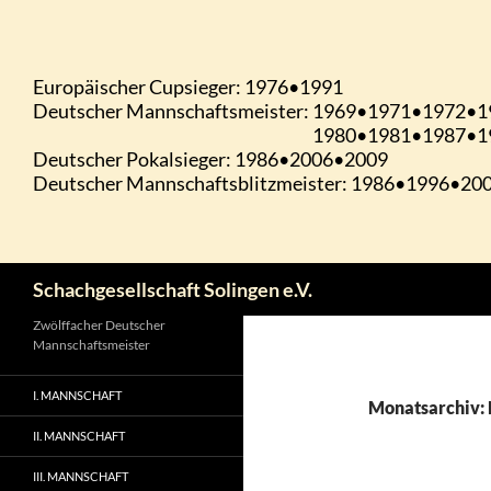
Zum
Inhalt
springen
Suchen
Schachgesellschaft Solingen e.V.
Zwölffacher Deutscher
Mannschaftsmeister
I. MANNSCHAFT
Monatsarchiv:
II. MANNSCHAFT
III. MANNSCHAFT