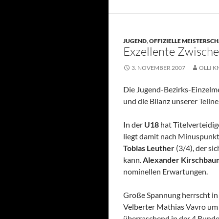
JUGEND
,
OFFIZIELLE MEISTERSC
Exzellente Zwisch
3. NOVEMBER 2007
OLLI K
Die Jugend-Bezirks-Einzelmei
und die Bilanz unserer Teiln
In der
U18
hat Titelverteidi
liegt damit nach Minuspunkt
Tobias Leuther
(3/4), der s
kann.
Alexander Kirschbau
nominellen Erwartungen.
Große Spannung herrscht in
Velberter Mathias Vavro um 
überraschend in der 4.Runde