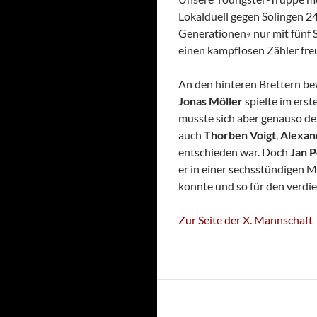
Lokalduell gegen Solingen 24
Generationen« nur mit fünf S
einen kampflosen Zähler fre
An den hinteren Brettern bew
Jonas Möller
spielte im erst
musste sich aber genauso de
auch
Thorben Voigt
,
Alexan
entschieden war. Doch
Jan 
er in einer sechsstündigen 
konnte und so für den verdie
Zur Seite der X. Mannschaft