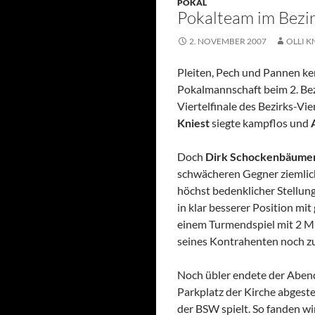
POKAL
Pokalteam im Bezir
2. NOVEMBER 2007
OLLI K
Pleiten, Pech und Pannen ke
Pokalmannschaft beim 2. Be
Viertelfinale des Bezirks-Vi
Kniest
siegte kampflos und
Doch
Dirk Schockenbäume
schwächeren Gegner ziemlich 
höchst bedenklicher Stellun
in klar besserer Position m
einem Turmendspiel mit 2 Min
seines Kontrahenten noch 
Noch übler endete der Aben
Parkplatz der Kirche abgeste
der BSW spielt. So fanden wi