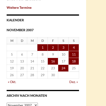
Weitere Termine
KALENDER
NOVEMBER 2007
M
D
M
D
F
S
S
1
2
3
4
5
6
7
8
9
10
11
12
13
14
15
16
17
18
19
20
21
22
23
24
25
26
27
28
29
30
« Okt.
Dez. »
ARCHIV NACH MONATEN
Archiv