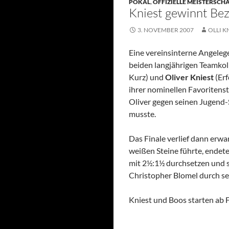
POKAL
,
OFFIZIELLE MEISTERSCH
Kniest gewinnt Be
3. NOVEMBER 2007
OLLI K
Eine vereinsinterne Angeleg
beiden langjährigen Teamko
Kurz) und
Oliver Kniest
(Erf
ihrer nominellen Favoritens
Oliver gegen seinen Jugend
musste.
Das Finale verlief dann erwar
weißen Steine führte, endete
mit 2½:1½ durchsetzen und si
Christopher Blomel durch sei
Kniest und Boos starten ab