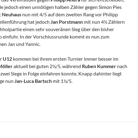
e jedoch einen unnötigen halben Zähler gegen Simon Pies
t
Neuhaus
nun mit 4/5 auf dem zweiten Rang vor Philipp
bellenführung hat jedoch
Jan Porstmann
mit nun 4½ Zählern
chholpartie einen sehr souveränen Sieg über den bisher
 einfuhr. In der Vorschlussrunde kommt es nun zum
hen Jan und Yannic.
er
U12
kommen bei ihrem ersten Turnier immer besser im
Möller
aktuell bei guten 2½/5, während
Ruben Kummer
nach
zwei Siege in Folge einfahren konnte. Knapp dahinter liegt
lge nun
Jan-Luca Bartsch
mit 1½/5.