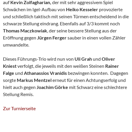
auf
Kevin Zolfagharian,
der mit sehr aggressivem Spiel
Schwächen im Igel-Aufbau von
Heiko Kesseler
provozierte
und schließlich taktisch mit seinen Türmen entscheidend in die
schwarze Stellung eindrang. Ebenfalls auf 3/3 kommt noch
Thomas Maczkowiak
, der seine bessere Stellung aus der
Eröffnung gegen
Jürgen Ferger
sauber in einen vollen Zähler
umwandelte.
Dieses Führungs-Trio wird nun von
Uli Grah
und
Oliver
Kniest
verfolgt, die jeweils mit den weißen Steinen
Rainer
Falge
und
Athanassios Vranidis
bezwingen konnten. Dagegen
sorgte
Markus Mentzel
erneut für einen Achtungserfolg und
hielt auch gegen
Joachim Görke
mit Schwarz eine schlechtere
Stellung Remis.
Zur Turnierseite