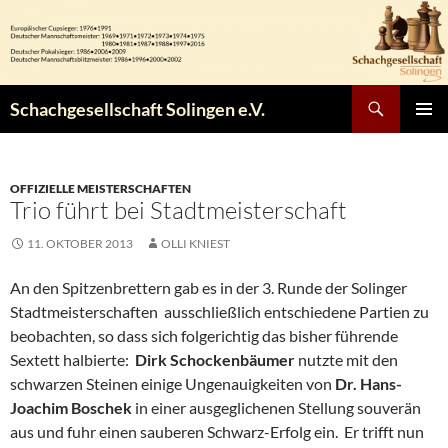
Zum
Inhalt
springen
Suchen
Schachgesellschaft Solingen e.V.
PRIMÄR
MENÜ
OFFIZIELLE MEISTERSCHAFTEN
Trio führt bei Stadtmeisterschaft
11. OKTOBER 2013
OLLI KNIEST
An den Spitzenbrettern gab es in der 3. Runde der Solinger
Stadtmeisterschaften ausschließlich entschiedene Partien zu
beobachten, so dass sich folgerichtig das bisher führende
Sextett halbierte:
Dirk Schockenbäumer
nutzte mit den
schwarzen Steinen einige Ungenauigkeiten von
Dr. Hans-
Joachim Boschek
in einer ausgeglichenen Stellung souverän
aus und fuhr einen sauberen Schwarz-Erfolg ein. Er trifft nun