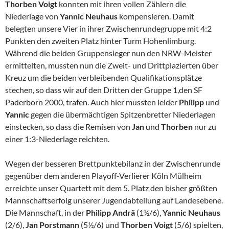
Thorben Voigt
konnten mit ihren vollen Zählern die
Niederlage von
Yannic Neuhaus
kompensieren. Damit
belegten unsere Vier in ihrer Zwischenrundegruppe mit 4:2
Punkten den zweiten Platz hinter Turm Hohenlimburg.
Während die beiden Gruppensieger nun den NRW-Meister
ermittelten, mussten nun die Zweit- und Drittplazierten über
Kreuz um die beiden verbleibenden Qualifikationsplätze
stechen, so dass wir auf den Dritten der Gruppe 1,den SF
Paderborn 2000, trafen. Auch hier mussten leider
Philipp
und
Yannic
gegen die übermächtigen Spitzenbretter Niederlagen
einstecken, so dass die Remisen von
Jan
und
Thorben
nur zu
einer 1:3-Niederlage reichten.
Wegen der besseren Brettpunktebilanz in der Zwischenrunde
gegenüber dem anderen Playoff-Verlierer Köln Mülheim
erreichte unser Quartett mit dem 5. Platz den bisher größten
Mannschaftserfolg unserer Jugendabteilung auf Landesebene.
Die Mannschaft, in der
Philipp Andrä
(1½/6),
Yannic Neuhaus
(2/6),
Jan Porstmann
(5½/6) und
Thorben Voigt
(5/6) spielten,