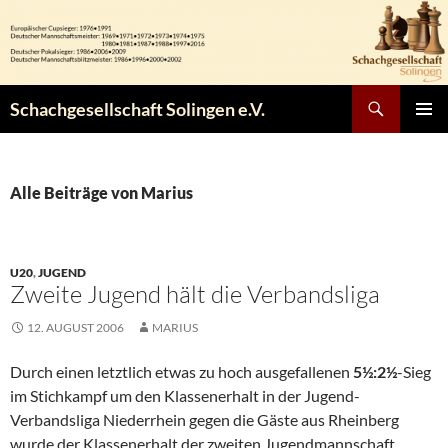
Zum
Inhalt
springen
Suchen
Schachgesellschaft Solingen e.V.
PRIMÄR
MENÜ
Alle Beiträge von Marius
U20
,
JUGEND
Zweite Jugend hält die Verbandsliga
12. AUGUST 2006
MARIUS
Durch einen letztlich etwas zu hoch ausgefallenen
5½:2½
-Sieg
im Stichkampf um den Klassenerhalt in der Jugend-
Verbandsliga Niederrhein gegen die Gäste aus Rheinberg
wurde der Klassenerhalt der zweiten Jugendmannschaft