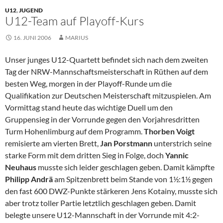
U12
,
JUGEND
U12-Team auf Playoff-Kurs
16. JUNI 2006
MARIUS
Unser junges U12-Quartett befindet sich nach dem zweiten
Tag der NRW-Mannschaftsmeisterschaft in Rüthen auf dem
besten Weg, morgen in der Playoff-Runde um die
Qualifikation zur Deutschen Meisterschaft mitzuspielen. Am
Vormittag stand heute das wichtige Duell um den
Gruppensieg in der Vorrunde gegen den Vorjahresdritten
Turm Hohenlimburg auf dem Programm.
Thorben Voigt
remisierte am vierten Brett,
Jan Porstmann
unterstrich seine
starke Form mit dem dritten Sieg in Folge, doch
Yannic
Neuhaus
musste sich leider geschlagen geben. Damit kämpfte
Philipp Andrä
am Spitzenbrett beim Stande von 1½:1½ gegen
den fast 600 DWZ-Punkte stärkeren Jens Kotainy, musste sich
aber trotz toller Partie letztlich geschlagen geben. Damit
belegte unsere U12-Mannschaft in der Vorrunde mit 4:2-