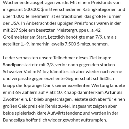
Wochenende ausgetragen wurde. Mit einem Preisfonds von
insgesamt 500.000 $ in 8 verschiedenen Ratingkategorien und
über 1.000 Teilnehmern ist es traditionell das größte Turnier
der USA. In Anbetracht des üppigen Preisfonds waren in der
mit 237 Spielern besetzten Meistergruppe u. a. 42
Großmeister am Start. Letztlich benötigte man 7/9, um als
geteilter 1.–9. immerhin jeweils 7.500 $ mitzunehmen.
Leider verpassten unsere Teilnehmer dieses Ziel knapp:
Sandipan
startete mit 3/3, verlor dann gegen den starken
Schweizer Vadim Milov, kämpfte sich aber wieder nach vorne
und verpasste gegen exzellente Gegnerschaft schließlich
knapp die Topränge. Dank seiner exzellenten Wertung landete
er mit 6½ Zählern auf Platz 10. Knapp dahinter kam
Artur
als
Zwölfter ein. Er blieb ungeschlagen, leistete sich aber für einen
großen Geldpreis ein Remis zuviel. Insgesamt zeigten aber
beide spielerisch klare Aufwärtstendenz und werden in der
Bundesliga hoffentlich wieder gewohnt auftrumpfen.