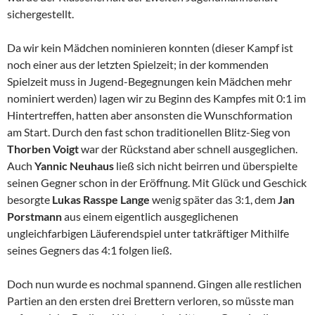
sichergestellt.
Da wir kein Mädchen nominieren konnten (dieser Kampf ist
noch einer aus der letzten Spielzeit; in der kommenden
Spielzeit muss in Jugend-Begegnungen kein Mädchen mehr
nominiert werden) lagen wir zu Beginn des Kampfes mit 0:1 im
Hintertreffen, hatten aber ansonsten die Wunschformation
am Start. Durch den fast schon traditionellen Blitz-Sieg von
Thorben Voigt
war der Rückstand aber schnell ausgeglichen.
Auch
Yannic Neuhaus
ließ sich nicht beirren und überspielte
seinen Gegner schon in der Eröffnung. Mit Glück und Geschick
besorgte
Lukas Rasspe Lange
wenig später das 3:1, dem
Jan
Porstmann
aus einem eigentlich ausgeglichenen
ungleichfarbigen Läuferendspiel unter tatkräftiger Mithilfe
seines Gegners das 4:1 folgen ließ.
Doch nun wurde es nochmal spannend. Gingen alle restlichen
Partien an den ersten drei Brettern verloren, so müsste man