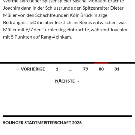
Wermelskirchener Spitzenspieler Sascha Mohaupt brachte
Joachim dann in der Schlussrunde den Spitzenreiter Dieter
Müller von den Schachfreunden Köln Brück in arge
Bedrängnis, ließ ihn aber letztlich ins Remis entwischen, was
Müller mit 6/7 den Turniersieg einbrachte, während Joachim
mit 5 Punkten auf Rang 4 einkam.
Beitragsnavigation
← VORHERIGE
1
…
79
80
81
NÄCHSTE →
SOLINGER STADTMEISTERSCHAFT 2026