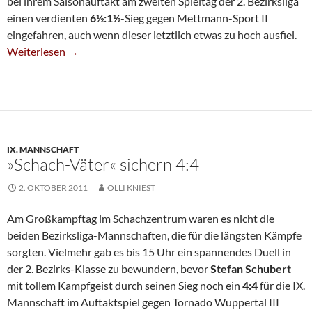
bei ihrem Saisonauftakt am zweiten Spieltag der 2. Bezirksliga
einen verdienten
6½:1½
-Sieg gegen Mettmann-Sport II
eingefahren, auch wenn dieser letztlich etwas zu hoch ausfiel.
Kantersieg Für Siebte
Weiterlesen
→
IX. MANNSCHAFT
»Schach-Väter« sichern 4:4
2. OKTOBER 2011
OLLI KNIEST
Am Großkampftag im Schachzentrum waren es nicht die
beiden Bezirksliga-Mannschaften, die für die längsten Kämpfe
sorgten. Vielmehr gab es bis 15 Uhr ein spannendes Duell in
der 2. Bezirks-Klasse zu bewundern, bevor
Stefan Schubert
mit tollem Kampfgeist durch seinen Sieg noch ein
4:4
für die IX.
Mannschaft im Auftaktspiel gegen Tornado Wuppertal III