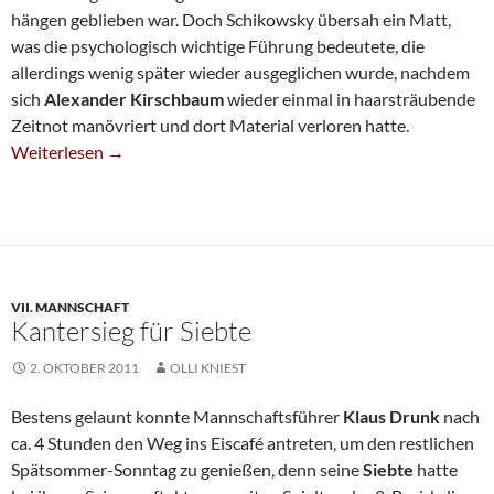
hängen geblieben war. Doch Schikowsky übersah ein Matt,
was die psychologisch wichtige Führung bedeutete, die
allerdings wenig später wieder ausgeglichen wurde, nachdem
sich
Alexander Kirschbaum
wieder einmal in haarsträubende
Zeitnot manövriert und dort Material verloren hatte.
Jugendliches Quartett Sichert Auftaktsieg
Weiterlesen
→
VII. MANNSCHAFT
Kantersieg für Siebte
2. OKTOBER 2011
OLLI KNIEST
Bestens gelaunt konnte Mannschaftsführer
Klaus Drunk
nach
ca. 4 Stunden den Weg ins Eiscafé antreten, um den restlichen
Spätsommer-Sonntag zu genießen, denn seine
Siebte
hatte