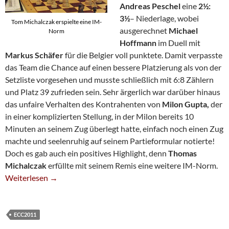
Andreas Peschel
eine
2½:
3½
– Niederlage, wobei
Tom Michalczak erspielte eine IM-
ausgerechnet
Michael
Norm
Hoffmann
im Duell mit
Markus Schäfer
für die Belgier voll punktete. Damit verpasste
das Team die Chance auf einen bessere Platzierung als von der
Setzliste vorgesehen und musste schließlich mit 6:8 Zählern
und Platz 39 zufrieden sein. Sehr ärgerlich war darüber hinaus
das unfaire Verhalten des Kontrahenten von
Milon Gupta,
der
in einer komplizierten Stellung, in der Milon bereits 10
Minuten an seinem Zug überlegt hatte, einfach noch einen Zug
machte und seelenruhig auf seinem Partieformular notierte!
Doch es gab auch ein positives Highlight, denn
Thomas
Michalczak
erfüllte mit seinem Remis eine weitere IM-Norm.
Enttäuschung, Mini-Eklat Und IM-Norm Beim ECC
Weiterlesen
→
ECC2011