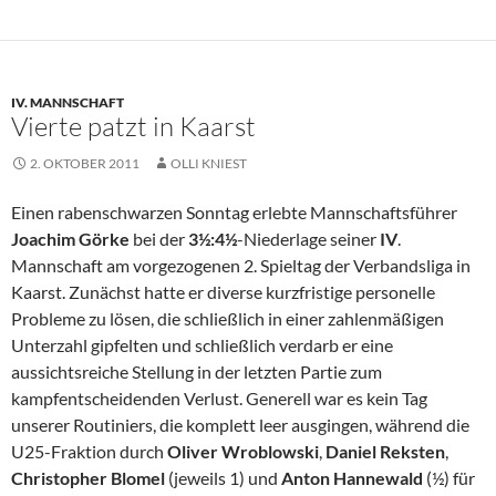
IV. MANNSCHAFT
Vierte patzt in Kaarst
2. OKTOBER 2011
OLLI KNIEST
Einen rabenschwarzen Sonntag erlebte Mannschaftsführer
Joachim Görke
bei der
3½:4½
-Niederlage seiner
IV
.
Mannschaft am vorgezogenen 2. Spieltag der Verbandsliga in
Kaarst. Zunächst hatte er diverse kurzfristige personelle
Probleme zu lösen, die schließlich in einer zahlenmäßigen
Unterzahl gipfelten und schließlich verdarb er eine
aussichtsreiche Stellung in der letzten Partie zum
kampfentscheidenden Verlust. Generell war es kein Tag
unserer Routiniers, die komplett leer ausgingen, während die
U25-Fraktion durch
Oliver Wroblowski
,
Daniel Reksten
,
Christopher Blomel
(jeweils 1) und
Anton Hannewald
(½) für