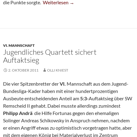
Vierte Patzt In Kaarst
die Punkte sorgte.
Weiterlesen
→
VI. MANNSCHAFT
Jugendliches Quartett sichert
Auftaktsieg
2. OKTOBER 2011
OLLI KNIEST
Die vier Spitzenbretter der
VI.
Mannschaft aus dem Jugend-
Bundesliga-Kader haben mit einer hundertprozentigen
Ausbeute entscheidenden Anteil am
5:3-
Auftaktsieg über SW
Remscheid II gehabt. Dabei musste allerdings zumindest
Philipp Andrä
die Hilfe Fortunas gegen den ehemaligen
Solinger Andreas Schikowsky in Anspruch nehmen, nachdem
er einen Angriff etwas zu optimistisch vorgetragen hatte, aber
mit dem eigenen König bei Materialverlust im Zentrum