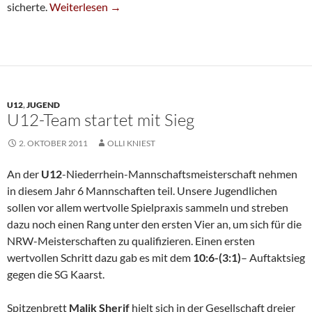
»Schach-Väter« Sichern 4:4
sicherte.
Weiterlesen
→
U12
,
JUGEND
U12-Team startet mit Sieg
2. OKTOBER 2011
OLLI KNIEST
An der
U12
-Niederrhein-Mannschaftsmeisterschaft nehmen
in diesem Jahr 6 Mannschaften teil. Unsere Jugendlichen
sollen vor allem wertvolle Spielpraxis sammeln und streben
dazu noch einen Rang unter den ersten Vier an, um sich für die
NRW-Meisterschaften zu qualifizieren. Einen ersten
wertvollen Schritt dazu gab es mit dem
10:6-(3:1)
– Auftaktsieg
gegen die SG Kaarst.
Spitzenbrett
Malik Sherif
hielt sich in der Gesellschaft dreier