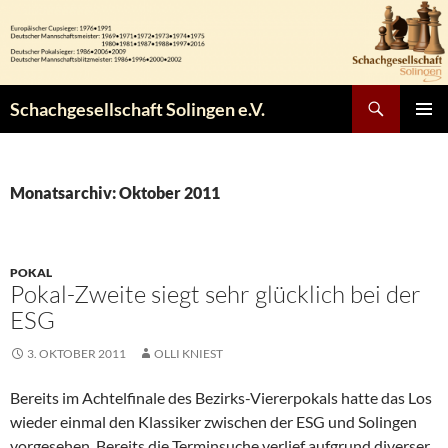
Zum
Inhalt
springen
Suchen
Schachgesellschaft Solingen e.V.
PRIMÄR
MENÜ
Monatsarchiv: Oktober 2011
POKAL
Pokal-Zweite siegt sehr glücklich bei der
ESG
3. OKTOBER 2011
OLLI KNIEST
Bereits im Achtelfinale des Bezirks-Viererpokals hatte das Los
wieder einmal den Klassiker zwischen der ESG und Solingen
vorgesehen. Bereits die Terminsuche verlief aufgrund diverser