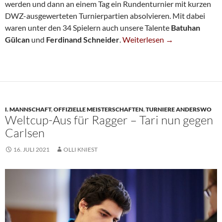
werden und dann an einem Tag ein Rundenturnier mit kurzen
DWZ-ausgewerteten Turnierpartien absolvieren. Mit dabei
waren unter den 34 Spielern auch unsere Talente
Batuhan
Spielpraxis In Mülheim
Gülcan
und
Ferdinand Schneider
.
Weiterlesen
→
I. MANNSCHAFT
,
OFFIZIELLE MEISTERSCHAFTEN
,
TURNIERE ANDERSWO
Weltcup-Aus für Ragger – Tari nun gegen
Carlsen
16. JULI 2021
OLLI KNIEST