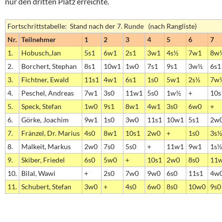
nur den dritten Platz erreichte.
Fortschrittstabelle: Stand nach der 7. Runde (nach Rangliste)
Nr.
Teilnehmer
1
2
3
4
5
6
7
1.
Hobusch,Jan
5s1
6w1
2s1
3w1
4s½
7w1
8w
2.
Borchert, Stephan
8s1
10w1
1w0
7s1
9s1
3w½
6s1
3.
Fichtner, Ewald
11s1
4w1
6s1
1s0
5w1
2s½
7w
4.
Peschel, Andreas
7w1
3s0
11w1
5s0
1w½
+
10s
5.
Speck, Stefan
1w0
9s1
8w1
4w1
3s0
6w0
+
6.
Görke, Joachim
9w1
1s0
3w0
11s1
10w1
5s1
2w
7.
Fränzel, Dr. Marius
4s0
8w1
10s1
2w0
+
1s0
3s½
8.
Malkeit, Markus
2w0
7s0
5s0
+
11w1
9w1
1s½
9.
Skiber, Friedel
6s0
5w0
+
10s1
2w0
8s0
11
10.
Bilal, Wawi
+
2s0
7w0
9w0
6s0
11s1
4w
11.
Schubert, Stefan
3w0
+
4s0
6w0
8s0
10w0
9s0