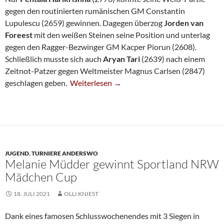
gegen den routinierten rumänischen GM Constantin
Lupulescu (2659) gewinnen. Dagegen überzog
Jorden van
Foreest
mit den weißen Steinen seine Position und unterlag
gegen den Ragger-Bezwinger GM Kacper Piorun (2608).
Schließlich musste sich auch
Aryan Tari
(2639) nach einem
Zeitnot-Patzer gegen Weltmeister Magnus Carlsen (2847)
Weltcup: Negative SG-Bilanz Zum Auftakt V
geschlagen geben.
Weiterlesen
→
JUGEND
,
TURNIERE ANDERSWO
Melanie Müdder gewinnt Sportland NRW
Mädchen Cup
18. JULI 2021
OLLI KNIEST
Dank eines famosen Schlusswochenendes mit 3 Siegen in