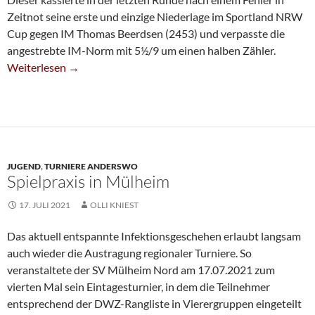
Zeitnot seine erste und einzige Niederlage im Sportland NRW
Cup gegen IM Thomas Beerdsen (2453) und verpasste die
angestrebte IM-Norm mit 5½/9 um einen halben Zähler.
Melanie Müdder Gewinnt Sportland NRW Mädchen Cup
Weiterlesen
→
JUGEND
,
TURNIERE ANDERSWO
Spielpraxis in Mülheim
17. JULI 2021
OLLI KNIEST
Das aktuell entspannte Infektionsgeschehen erlaubt langsam
auch wieder die Austragung regionaler Turniere. So
veranstaltete der SV Mülheim Nord am 17.07.2021 zum
vierten Mal sein Eintagesturnier, in dem die Teilnehmer
entsprechend der DWZ-Rangliste in Vierergruppen eingeteilt