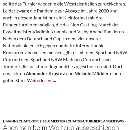
sollte das Turnier wieder in die Westfalenhallen zurückkehren.
Leider zwang die Pandemie zur Absage im Jahre 2020 und
auch in diesem Jahr ist nur ein Kleinformat mit drei
Rundenturnieren möglich, die das Non Castling-Match der
Exweltmeister Vladimir Kramnik und Vishy Anand flankieren.
Neben dem Deutschland Cup, in dem vier unserer
Nationalspieler sich gegen namhafte internationale
Konkurrenz beweisen müssen, gibt es mit dem Sportland NRW
Cup und dem Sportland NRW Mädchen Cup auch zwei
Turniere, die auf starke Jugendliche zugeschnitten sind. Dort
erwischten
Alexander Krastev
und
Melanie Müdder
einen
Guter Start Für Krastev Und Müdder In Dortmund
guten Start.
Weiterlesen
→
I. MANNSCHAFT
,
OFFIZIELLE MEISTERSCHAFTEN
,
TURNIERE ANDERSWO
Andersen beim Weltcup ausgeschieden