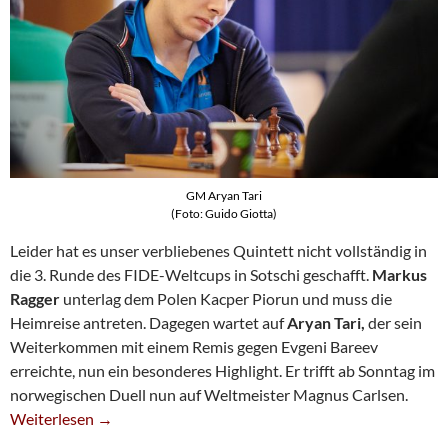
GM Aryan Tari
(Foto: Guido Giotta)
Leider hat es unser verbliebenes Quintett nicht vollständig in
die 3. Runde des FIDE-Weltcups in Sotschi geschafft.
Markus
Ragger
unterlag dem Polen Kacper Piorun und muss die
Heimreise antreten. Dagegen wartet auf
Aryan Tari,
der sein
Weiterkommen mit einem Remis gegen Evgeni Bareev
erreichte, nun ein besonderes Highlight. Er trifft ab Sonntag im
norwegischen Duell nun auf Weltmeister Magnus Carlsen.
Weltcup-Aus Für Ragger – Tari Nun Gegen Carlsen
Weiterlesen
→