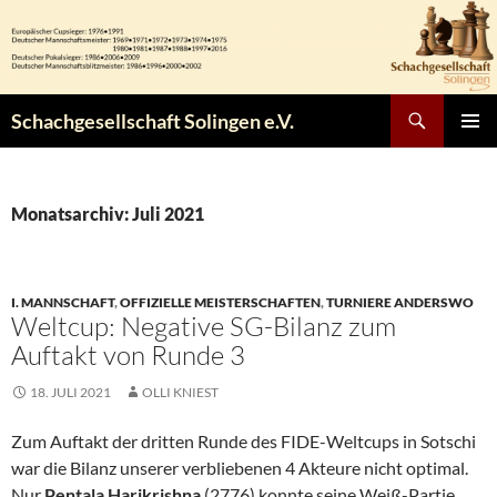
Zum
Inhalt
springen
Suchen
Schachgesellschaft Solingen e.V.
PRIMÄR
MENÜ
Monatsarchiv: Juli 2021
I. MANNSCHAFT
,
OFFIZIELLE MEISTERSCHAFTEN
,
TURNIERE ANDERSWO
Weltcup: Negative SG-Bilanz zum
Auftakt von Runde 3
18. JULI 2021
OLLI KNIEST
Zum Auftakt der dritten Runde des FIDE-Weltcups in Sotschi
war die Bilanz unserer verbliebenen 4 Akteure nicht optimal.
Nur
Pentala Harikrishna
(2776) konnte seine Weiß-Partie