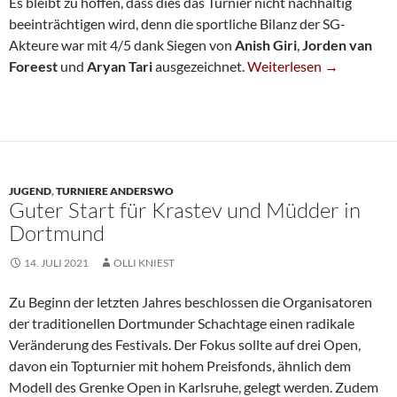
Es bleibt zu hoffen, dass dies das Turnier nicht nachhaltig
beeinträchtigen wird, denn die sportliche Bilanz der SG-
Akteure war mit 4/5 dank Siegen von
Anish Giri
,
Jorden van
Weltcup: Drei SG-Siege 
Foreest
und
Aryan Tari
ausgezeichnet.
Weiterlesen
→
JUGEND
,
TURNIERE ANDERSWO
Guter Start für Krastev und Müdder in
Dortmund
14. JULI 2021
OLLI KNIEST
Zu Beginn der letzten Jahres beschlossen die Organisatoren
der traditionellen Dortmunder Schachtage einen radikale
Veränderung des Festivals. Der Fokus sollte auf drei Open,
davon ein Topturnier mit hohem Preisfonds, ähnlich dem
Modell des Grenke Open in Karlsruhe, gelegt werden. Zudem