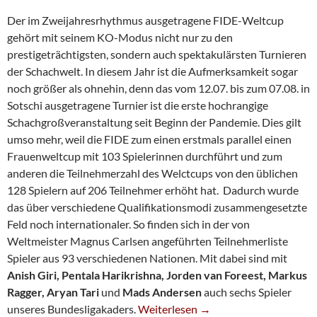
Der im Zweijahresrhythmus ausgetragene FIDE-Weltcup
gehört mit seinem KO-Modus nicht nur zu den
prestigeträchtigsten, sondern auch spektakulärsten Turnieren
der Schachwelt. In diesem Jahr ist die Aufmerksamkeit sogar
noch größer als ohnehin, denn das vom 12.07. bis zum 07.08. in
Sotschi ausgetragene Turnier ist die erste hochrangige
Schachgroßveranstaltung seit Beginn der Pandemie. Dies gilt
umso mehr, weil die FIDE zum einen erstmals parallel einen
Frauenweltcup mit 103 Spielerinnen durchführt und zum
anderen die Teilnehmerzahl des Welctcups von den üblichen
128 Spielern auf 206 Teilnehmer erhöht hat. Dadurch wurde
das über verschiedene Qualifikationsmodi zusammengesetzte
Feld noch internationaler. So finden sich in der von
Weltmeister Magnus Carlsen angeführten Teilnehmerliste
Spieler aus 93 verschiedenen Nationen. Mit dabei sind mit
Anish Giri, Pentala Harikrishna, Jorden van Foreest, Markus
Ragger,
Aryan Tari
und
Mads Andersen
auch sechs Spieler
FIDE-Weltcup Startet Mit 6 SG-Spie
unseres Bundesligakaders.
Weiterlesen
→