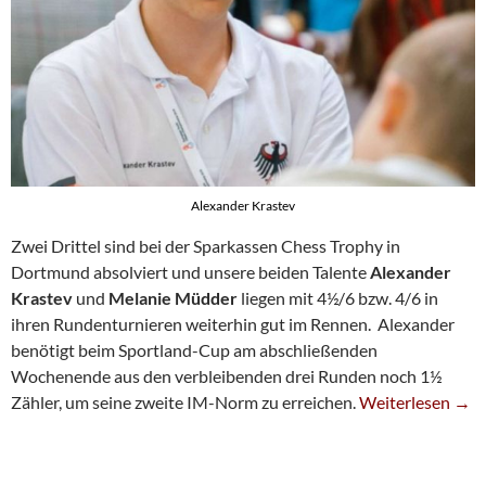
Alexander Krastev
Zwei Drittel sind bei der Sparkassen Chess Trophy in
Dortmund absolviert und unsere beiden Talente
Alexander
Krastev
und
Melanie Müdder
liegen mit 4½/6 bzw. 4/6 in
ihren Rundenturnieren weiterhin gut im Rennen. Alexander
benötigt beim Sportland-Cup am abschließenden
Wochenende aus den verbleibenden drei Runden noch 1½
Alexander Kras
Zähler, um seine zweite IM-Norm zu erreichen.
Weiterlesen
→