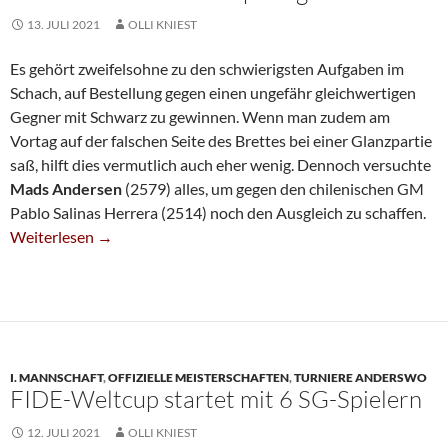
13. JULI 2021
OLLI KNIEST
Es gehört zweifelsohne zu den schwierigsten Aufgaben im
Schach, auf Bestellung gegen einen ungefähr gleichwertigen
Gegner mit Schwarz zu gewinnen. Wenn man zudem am
Vortag auf der falschen Seite des Brettes bei einer Glanzpartie
saß, hilft dies vermutlich auch eher wenig. Dennoch versuchte
Mads Andersen
(2579) alles, um gegen den chilenischen GM
Pablo Salinas Herrera (2514) noch den Ausgleich zu schaffen.
Andersen Beim Weltcup Ausgeschieden
Weiterlesen
→
I. MANNSCHAFT
,
OFFIZIELLE MEISTERSCHAFTEN
,
TURNIERE ANDERSWO
FIDE-Weltcup startet mit 6 SG-Spielern
12. JULI 2021
OLLI KNIEST