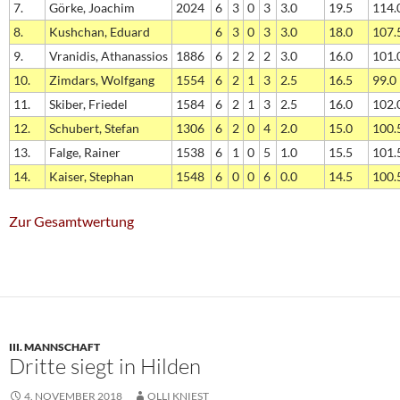
7.
Görke, Joachim
2024
6
3
0
3
3.0
19.5
114.
8.
Kushchan, Eduard
6
3
0
3
3.0
18.0
107.
9.
Vranidis, Athanassios
1886
6
2
2
2
3.0
16.0
101.
10.
Zimdars, Wolfgang
1554
6
2
1
3
2.5
16.5
99.0
11.
Skiber, Friedel
1584
6
2
1
3
2.5
16.0
102.
12.
Schubert, Stefan
1306
6
2
0
4
2.0
15.0
100.
13.
Falge, Rainer
1538
6
1
0
5
1.0
15.5
101.
14.
Kaiser, Stephan
1548
6
0
0
6
0.0
14.5
100.
Zur Gesamtwertung
III. MANNSCHAFT
Dritte siegt in Hilden
4. NOVEMBER 2018
OLLI KNIEST