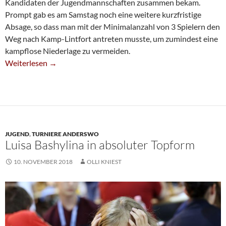
Kandidaten der Jugendmannschaften zusammen bekam.
Prompt gab es am Samstag noch eine weitere kurzfristige
Absage, so dass man mit der Minimalanzahl von 3 Spielern den
Weg nach Kamp-Lintfort antreten musste, um zumindest eine
kampflose Niederlage zu vermeiden.
U20 II Siegt Im “Mini-Match”
Weiterlesen
→
JUGEND
,
TURNIERE ANDERSWO
Luisa Bashylina in absoluter Topform
10. NOVEMBER 2018
OLLI KNIEST