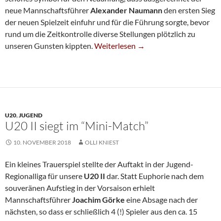
neue Mannschaftsführer
Alexander Naumann
den ersten Sieg
der neuen Spielzeit einfuhr und für die Führung sorgte, bevor
rund um die Zeitkontrolle diverse Stellungen plötzlich zu
Klarer Auftaktsieg Gegen Kiel
unseren Gunsten kippten.
Weiterlesen
→
U20
,
JUGEND
U20 II siegt im “Mini-Match”
10. NOVEMBER 2018
OLLI KNIEST
Ein kleines Trauerspiel stellte der Auftakt in der Jugend-
Regionalliga für unsere
U20 II
dar. Statt Euphorie nach dem
souveränen Aufstieg in der Vorsaison erhielt
Mannschaftsführer
Joachim Görke
eine Absage nach der
nächsten, so dass er schließlich 4 (!) Spieler aus den ca. 15