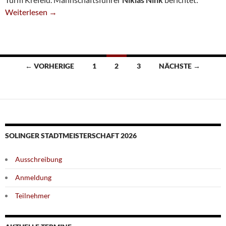
Erster Saisonsieg Für U20 I
Weiterlesen
→
Beitragsnavigation
← VORHERIGE
1
2
3
NÄCHSTE →
SOLINGER STADTMEISTERSCHAFT 2026
Ausschreibung
Anmeldung
Teilnehmer