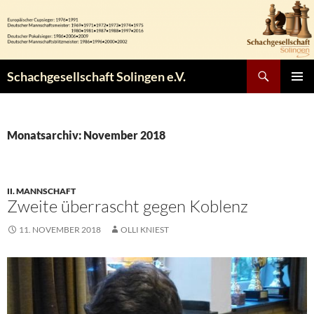
Zum
Inhalt
springen
Suchen
Schachgesellschaft Solingen e.V.
PRIMÄR
MENÜ
Monatsarchiv: November 2018
II. MANNSCHAFT
Zweite überrascht gegen Koblenz
11. NOVEMBER 2018
OLLI KNIEST