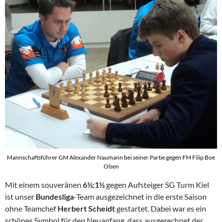
Mannschaftsführer GM Alexander Naumann bei seiner Partie gegen FM Filip Boe
Olsen
Mit einem souveränen
6½:1½
gegen Aufsteiger SG Turm Kiel
ist unser
Bundesliga
-Team ausgezeichnet in die erste Saison
ohne Teamchef
Herbert Scheidt
gestartet. Dabei war es ein
schönes Symbol für den Neuanfang, dass ausgerechnet der