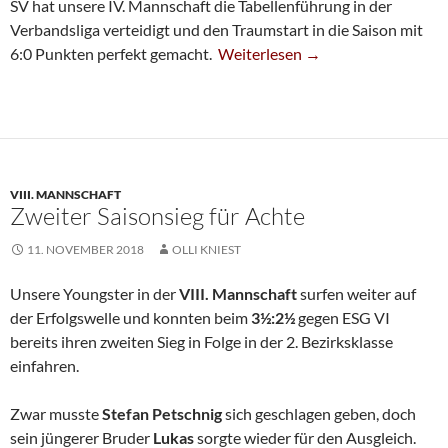
SV hat unsere IV. Mannschaft die Tabellenführung in der
Verbandsliga verteidigt und den Traumstart in die Saison mit
Vierte Verteidigt Tabellenführung
6:0 Punkten perfekt gemacht.
Weiterlesen
→
VIII. MANNSCHAFT
Zweiter Saisonsieg für Achte
11. NOVEMBER 2018
OLLI KNIEST
Unsere Youngster in der
VIII. Mannschaft
surfen weiter auf
der Erfolgswelle und konnten beim
3½:2½
gegen ESG VI
bereits ihren zweiten Sieg in Folge in der 2. Bezirksklasse
einfahren.
Zwar musste
Stefan Petschnig
sich geschlagen geben, doch
sein jüngerer Bruder
Lukas
sorgte wieder für den Ausgleich.