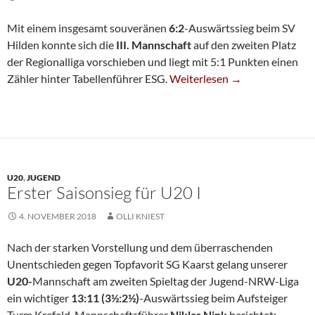
Mit einem insgesamt souveränen
6:2
-Auswärtssieg beim SV
Hilden konnte sich die
III. Mannschaft
auf den zweiten Platz
der Regionalliga vorschieben und liegt mit 5:1 Punkten einen
Dritte Siegt In Hilden
Zähler hinter Tabellenführer ESG.
Weiterlesen
→
U20
,
JUGEND
Erster Saisonsieg für U20 I
4. NOVEMBER 2018
OLLI KNIEST
Nach der starken Vorstellung und dem überraschenden
Unentschieden gegen Topfavorit SG Kaarst gelang unserer
U20-
Mannschaft am zweiten Spieltag der Jugend-NRW-Liga
ein wichtiger
13:11 (3½:2½)
-Auswärtssieg beim Aufsteiger
Turm Krefeld. Mannschaftsführer
Niklas Nink
berichtet: