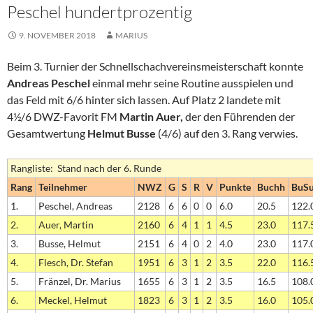
Peschel hundertprozentig
9. NOVEMBER 2018
MARIUS
Beim 3. Turnier der Schnellschachvereinsmeisterschaft konnte
Andreas Peschel
einmal mehr seine Routine ausspielen und
das Feld mit 6/6 hinter sich lassen. Auf Platz 2 landete mit
4½/6 DWZ-Favorit FM
Martin Auer,
der den Führenden der
Gesamtwertung
Helmut Busse
(4/6) auf den 3. Rang verwies.
Rangliste: Stand nach der 6. Runde
Rang
Teilnehmer
NWZ
G
S
R
V
Punkte
Buchh
BuS
1.
Peschel, Andreas
2128
6
6
0
0
6.0
20.5
122.
2.
Auer, Martin
2160
6
4
1
1
4.5
23.0
117.
3.
Busse, Helmut
2151
6
4
0
2
4.0
23.0
117.
4.
Flesch, Dr. Stefan
1951
6
3
1
2
3.5
22.0
116.
5.
Fränzel, Dr. Marius
1655
6
3
1
2
3.5
16.5
108.
6.
Meckel, Helmut
1823
6
3
1
2
3.5
16.0
105.