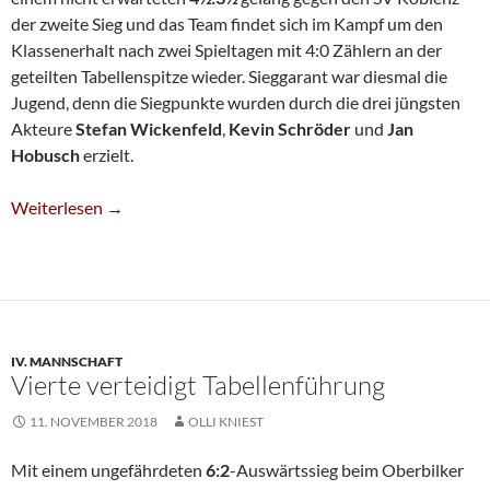
der zweite Sieg und das Team findet sich im Kampf um den
Klassenerhalt nach zwei Spieltagen mit 4:0 Zählern an der
geteilten Tabellenspitze wieder. Sieggarant war diesmal die
Jugend, denn die Siegpunkte wurden durch die drei jüngsten
Akteure
Stefan Wickenfeld
,
Kevin
Schröder
und
Jan
Hobusch
erzielt.
Zweite Überrascht Gegen Koblenz
Weiterlesen
→
IV. MANNSCHAFT
Vierte verteidigt Tabellenführung
11. NOVEMBER 2018
OLLI KNIEST
Mit einem ungefährdeten
6:2
-Auswärtssieg beim Oberbilker