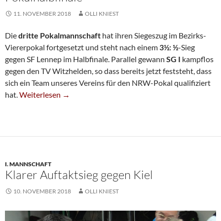
11. NOVEMBER 2018
OLLI KNIEST
Die
dritte Pokalmannschaft
hat ihren Siegeszug im Bezirks-
Viererpokal fortgesetzt und steht nach einem
3½: ½
-Sieg
gegen SF Lennep im Halbfinale. Parallel gewann
SG I
kampflos
gegen den TV Witzhelden, so dass bereits jetzt feststeht, dass
sich ein Team unseres Vereins für den NRW-Pokal qualifiziert
Zwei SG-Teams Im Bezirks-Pokalhalbfinale
hat.
Weiterlesen
→
I. MANNSCHAFT
Klarer Auftaktsieg gegen Kiel
10. NOVEMBER 2018
OLLI KNIEST